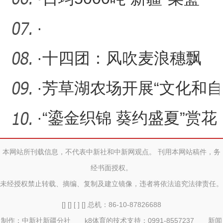
查
子”持续发挥保供稳价作用
·
·
十四团：风吹麦浪穗飘
香，遍地金黄收割忙
·
芳草湖农场开展“文化和自
然遗产日”展演活动
·
“鎏金织锦 葵约盛夏”赏花
活动吸引众多游客
本网站所刊载信息，不代表中新社和中新网观点。 刊用本网站稿件，务
经书面授权。
未经授权禁止转载、摘编、复制及建立镜像，违者将依法追究法律责任。
[] [] [ ] [] 总机：86-10-87826688
制作：中新社新疆分社 k8体育的技术支持：0991-8557237 新闻