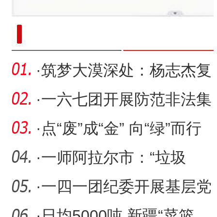
新疆南部红枣采收加工
·
筑梦大漠深处：杨志杰复
原丝路文化记忆
·
一六七团开展防范非法集
资宣传活动
·
点“废”成“金” 向“绿”而行
·
一师阿拉尔市：“垃圾
山”生态治理变花海
·
一四一团纪委开展基层党
支部党风廉政现场交叉检
·
日均5000吨 新疆“菜篮