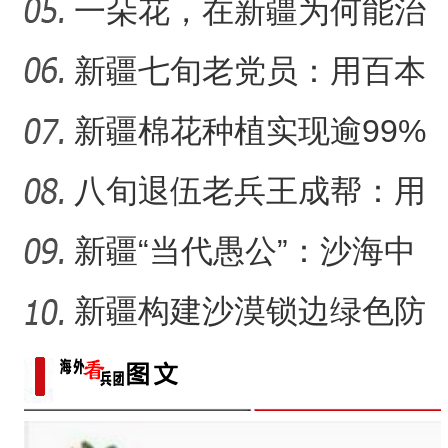
统符号与技艺
一朵花，在新疆为何能治
沙又致富？
新疆七旬老党员：用百本
日记记录村子半个多世纪
新疆棉花种植实现逾99%
变
机械化播种
八旬退伍老兵王成帮：用
半生光阴为城市披绿装
新疆“当代愚公”：沙海中
41载“凿”34公里“绿色
新疆构建沙漠锁边绿色防
护带 从“锁边绿化”到“产