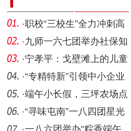
·
职校“三校生”全力冲刺高
考
·
九师一六七团举办社保知
识讲座
·
宁孝平：戈壁滩上的儿童
节
·
“专精特新”引领中小企业
高质量发展
·
端午小长假，三坪农场点
燃农文旅融合热潮
·
“寻味屯南”一八四团星光
夜市第三届美食大赛活动
·
一八六团举办“粽香端午