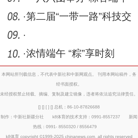
文化传承”活动
·
第二届“一带一路”科技交
流大会将在成都举办
·
·
浓情端午 “粽”享时刻
本网站所刊载信息，不代表中新社和中新网观点。 刊用本网站稿件，务
经书面授权。
未经授权禁止转载、摘编、复制及建立镜像，违者将依法追究法律责任。
[] [] [ ] [] 总机：86-10-87826688
制作：中新社新疆分社 k8体育的技术支持：0991-8557237 新闻
热线：0991- 8550320 / 8556479
k8体育 copyright ©1999-2025 chinanews.com. all rights reserved