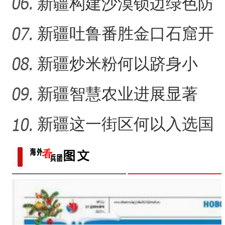
41载“凿”34公里“绿色
新疆构建沙漠锁边绿色防
护带 从“锁边绿化”到“产
新疆吐鲁番胜金口石窟开
放有何特殊意义？
新疆炒米粉何以跻身小
吃“顶流”？
新疆智慧农业进展显著
新疆这一街区何以入选国
家级旅游休闲街区名单？