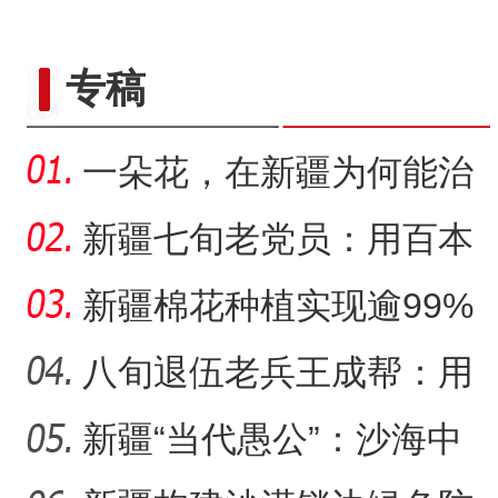
专稿
一朵花，在新疆为何能治
沙又致富？
新疆七旬老党员：用百本
日记记录村子半个多世纪
新疆棉花种植实现逾99%
变
机械化播种
八旬退伍老兵王成帮：用
半生光阴为城市披绿装
新疆“当代愚公”：沙海中