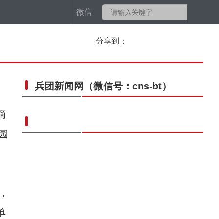
微信
分享到：
兵团新闻网
（微信号：cns-bt）
摘
园
，
单