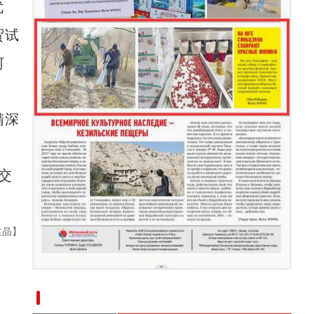
优
贸试
河
精深
交
袁晶】
新疆南部红枣采收加工忙