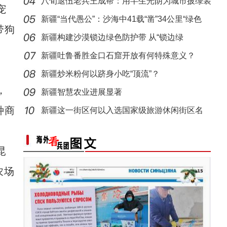
八旬退伍老兵王成帮：用半生光阴为城市披绿装
宠
新疆“当代愚公”：沙海中41载“凿”34公里“绿色
带狗
新疆构建沙漠锁边绿色防护带 从“锁边绿
化”到“产
新疆吐鲁番胜金口石窟开放有何特殊意义？
新疆炒米粉何以跻身小吃“顶流”？
，
新疆智慧农业进展显著
种商
新疆这一街区何以入选国家级旅游休闲街区名
单？
昆
农场