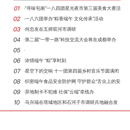
·
“寻味屯南”一八四团星光夜市第三届美食大赛活
动
·
一八六团举办“粽香端午 文化传承”活动
·
何忠友在五师双河市调研
·
第二届“一带一路”科技交流大会将在成都举办
·
·
浓情端午 “粽”享时刻
·
星空下的交响 十一团第四届乡村音乐节圆满闭
幕
·
织密端午食品安全防护网 守护群众“舌尖上的安
全”
·
异地制卡不犯难 社保“云端”牵线办
·
马兴瑞在塔城地区和石河子市调研兵地融合发
展和经