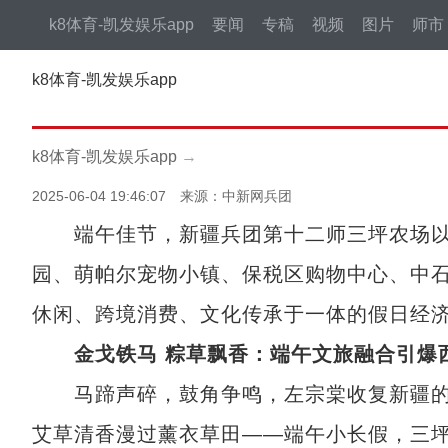
k8体育-凯发娱乐app
要闻
专稿
视频
图片
师市
k8体育-凯发娱乐app
k8体育-凯发娱乐app
→
2025-06-04 19:46:07 来源：中新网兵团
端午佳节，新疆兵团第十二师三坪农场以“
园、萌帕尔宠物小镇、保税区购物中心、中
休闲、跨境消费、文化传承于一体的假日经
金戈铁马 粽草飘香：端午文旅融合引爆
马蹄声碎，鼓角争鸣，左宗棠收复新疆的
艾草清香漫过薰衣草田——端午小长假，三坪