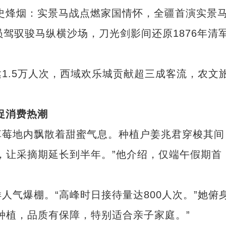
史烽烟：实景马战点燃家国情怀，全疆首演实景
驾驭骏马纵横沙场，刀光剑影间还原1876年清
.5万人次，西域欢乐城贡献超三成客流，农文
促消费热潮
莓地内飘散着甜蜜气息。种植户姜兆君穿梭其间
，让采摘期延长到半年。”他介绍，仅端午假期首
爆棚。“高峰时日接待量达800人次。”她俯
种植，品质有保障，特别适合亲子家庭。”