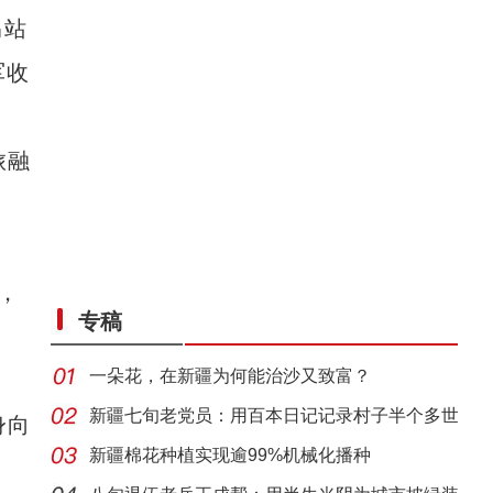
马站
军收
旅融
，
专稿
一朵花，在新疆为何能治沙又致富？
新疆七旬老党员：用百本日记记录村子半个多世
身向
纪变
新疆棉花种植实现逾99%机械化播种