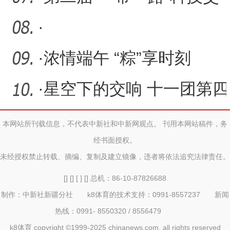
流大会将在成都举办
·
·
浓情端午 “粽”享时刻
·
星空下的交响 十一团第四
届乡村音乐节圆满闭幕
本网站所刊载信息，不代表中新社和中新网观点。 刊用本网站稿件，务
经书面授权。
未经授权禁止转载、摘编、复制及建立镜像，违者将依法追究法律责任。
[] [] [ ] [] 总机：86-10-87826688
制作：中新社新疆分社 k8体育的技术支持：0991-8557237 新闻
热线：0991- 8550320 / 8556479
k8体育 copyright ©1999-2025 chinanews.com. all rights reserved