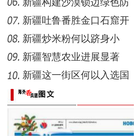
41载“凿”34公里“绿色
新疆构建沙漠锁边绿色防
护带 从“锁边绿化”到“产
新疆吐鲁番胜金口石窟开
放有何特殊意义？
新疆炒米粉何以跻身小
吃“顶流”？
新疆智慧农业进展显著
新疆这一街区何以入选国
家级旅游休闲街区名单？