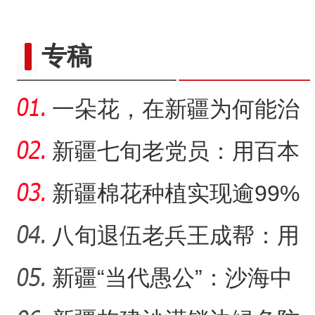
专稿
一朵花，在新疆为何能治
沙又致富？
新疆七旬老党员：用百本
日记记录村子半个多世纪
新疆棉花种植实现逾99%
变
机械化播种
八旬退伍老兵王成帮：用
半生光阴为城市披绿装
新疆“当代愚公”：沙海中