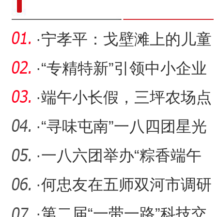
·
宁孝平：戈壁滩上的儿童
节
·
“专精特新”引领中小企业
高质量发展
·
端午小长假，三坪农场点
燃农文旅融合热潮
·
“寻味屯南”一八四团星光
夜市第三届美食大赛活动
·
一八六团举办“粽香端午
文化传承”活动
·
何忠友在五师双河市调研
·
第二届“一带一路”科技交