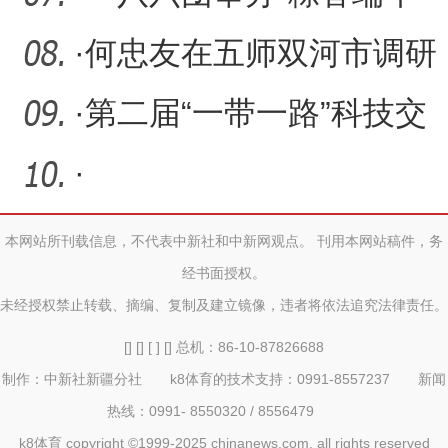
文化传承”活动
·
何忠友在五师双河市调研
·
第二届“一带一路”科技交
流大会将在成都举办
·
本网站所刊载信息，不代表中新社和中新网观点。 刊用本网站稿件，务
经书面授权。
未经授权禁止转载、摘编、复制及建立镜像，违者将依法追究法律责任。
[] [] [ ] [] 总机：86-10-87826688
制作：中新社新疆分社 k8体育的技术支持：0991-8557237 新闻
热线：0991- 8550320 / 8556479
k8体育 copyright ©1999-2025 chinanews.com. all rights reserved