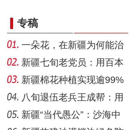
专稿
一朵花，在新疆为何能治
沙又致富？
新疆七旬老党员：用百本
日记记录村子半个多世纪
新疆棉花种植实现逾99%
变
机械化播种
八旬退伍老兵王成帮：用
半生光阴为城市披绿装
新疆“当代愚公”：沙海中