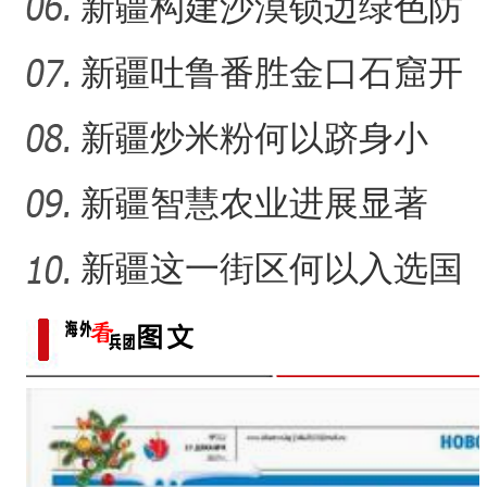
41载“凿”34公里“绿色
新疆构建沙漠锁边绿色防
护带 从“锁边绿化”到“产
新疆吐鲁番胜金口石窟开
放有何特殊意义？
新疆炒米粉何以跻身小
吃“顶流”？
新疆智慧农业进展显著
新疆这一街区何以入选国
家级旅游休闲街区名单？