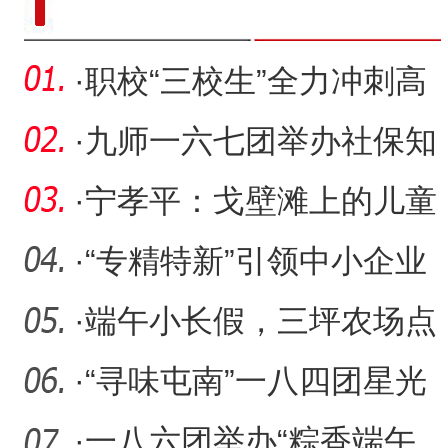
·
职校“三校生”全力冲刺高
考
·
九师一六七团举办社保知
识讲座
·
宁孝平：戈壁滩上的儿童
节
·
“专精特新”引领中小企业
高质量发展
·
端午小长假，三坪农场点
燃农文旅融合热潮
·
“寻味屯南”一八四团星光
夜市第三届美食大赛活动
·
一八六团举办“粽香端午