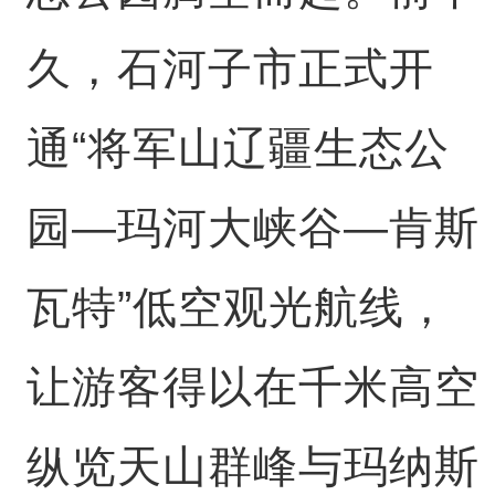
久，石河子市正式开
通“将军山辽疆生态公
园—玛河大峡谷—肯斯
瓦特”低空观光航线，
让游客得以在千米高空
纵览天山群峰与玛纳斯