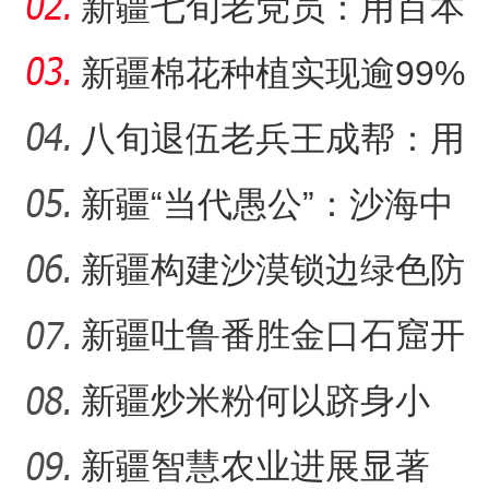
沙又致富？
新疆七旬老党员：用百本
日记记录村子半个多世纪
新疆棉花种植实现逾99%
变
机械化播种
八旬退伍老兵王成帮：用
半生光阴为城市披绿装
新疆“当代愚公”：沙海中
41载“凿”34公里“绿色
新疆构建沙漠锁边绿色防
护带 从“锁边绿化”到“产
新疆吐鲁番胜金口石窟开
放有何特殊意义？
新疆炒米粉何以跻身小
吃“顶流”？
新疆智慧农业进展显著