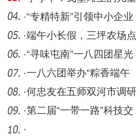
节
·
“专精特新”引领中小企业
高质量发展
·
端午小长假，三坪农场点
燃农文旅融合热潮
·
“寻味屯南”一八四团星光
夜市第三届美食大赛活动
·
一八六团举办“粽香端午
文化传承”活动
·
何忠友在五师双河市调研
·
第二届“一带一路”科技交
流大会将在成都举办
·