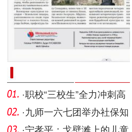
新疆南部红枣采收加工
·
职校“三校生”全力冲刺高
考
·
九师一六七团举办社保知
识讲座
·
宁孝平：戈壁滩上的儿童