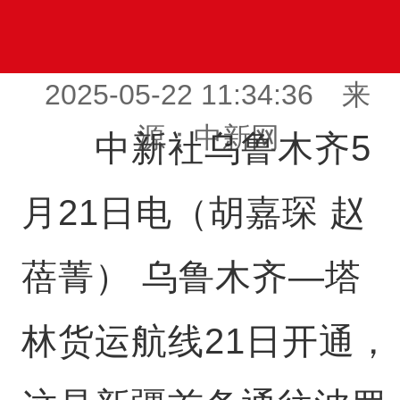
2025-05-22 11:34:36 来
源：中新网
中新社乌鲁木齐5
月21日电（胡嘉琛 赵
蓓菁） 乌鲁木齐—塔
林货运航线21日开通，