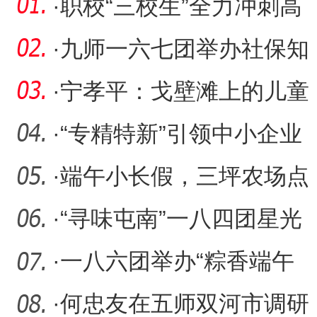
·
职校“三校生”全力冲刺高
考
·
九师一六七团举办社保知
识讲座
·
宁孝平：戈壁滩上的儿童
节
·
“专精特新”引领中小企业
高质量发展
·
端午小长假，三坪农场点
燃农文旅融合热潮
·
“寻味屯南”一八四团星光
夜市第三届美食大赛活动
·
一八六团举办“粽香端午
文化传承”活动
·
何忠友在五师双河市调研