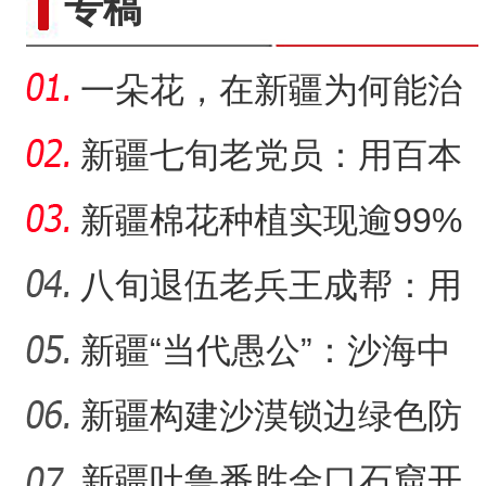
专稿
一朵花，在新疆为何能治
沙又致富？
新疆七旬老党员：用百本
日记记录村子半个多世纪
新疆棉花种植实现逾99%
变
机械化播种
八旬退伍老兵王成帮：用
半生光阴为城市披绿装
新疆“当代愚公”：沙海中
41载“凿”34公里“绿色
新疆构建沙漠锁边绿色防
护带 从“锁边绿化”到“产
新疆吐鲁番胜金口石窟开