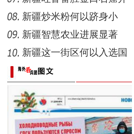
放有何特殊意义？
新疆炒米粉何以跻身小
吃“顶流”？
新疆智慧农业进展显著
新疆这一街区何以入选国
家级旅游休闲街区名单？