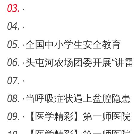
战赛将于4月13日开赛
·
·
·
全国中小学生安全教育
日：安全教育进校园 平安
·
头屯河农场团委开展“讲雷
守护
锋故事 做时代先锋”活动
·
·
当呼吸症状遇上盆腔隐患
援疆专家让梅格斯综合征“
·
【医学精彩】第一师医院