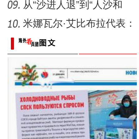
从“沙进人退”到“人沙和
谐”，新疆何以在“死亡
米娜瓦尔·艾比布拉代表：
让少数民族古籍文字“活