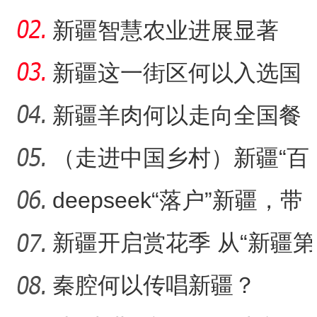
吃“顶流”？
新疆智慧农业进展显著
新疆这一街区何以入选国
家级旅游休闲街区名单？
新疆羊肉何以走向全国餐
桌？
（走进中国乡村）新疆“百
年足球村”：民间赛事拉
deepseek“落户”新疆，带
来了什么？
新疆开启赏花季 从“新疆第
一春”启程感受浪漫之旅
秦腔何以传唱新疆？