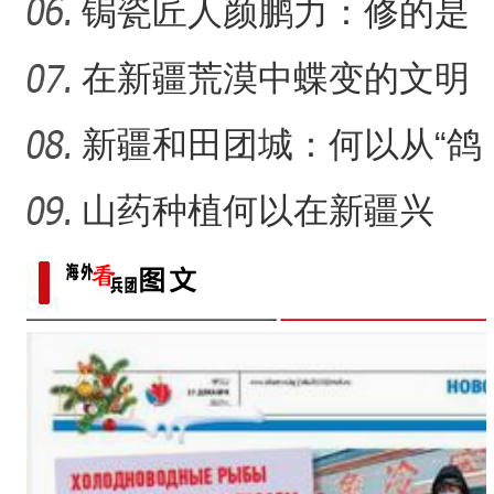
侨乡故事 | 新疆吐鲁番烘焙师
锔瓷匠人颜鹏力：修的是
瓷，也是“情”
在新疆荒漠中蝶变的文明
村镇
新疆和田团城：何以从“鸽
子巷”到网红打卡地
山药种植何以在新疆兴
起？
侨乡故事 | 创业者青年古丽