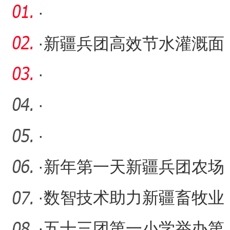
·
·
新疆兵团高效节水灌溉面
积占比逾八成
·
·
·
·
新年第一天新疆兵团农场
热闹迎客
·
数智技术助力新疆畜牧业
走“新”路
·
五十三团第一小学举办第