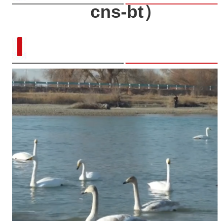
cns-bt）