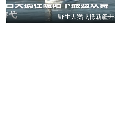
野生天鹅飞抵新疆开