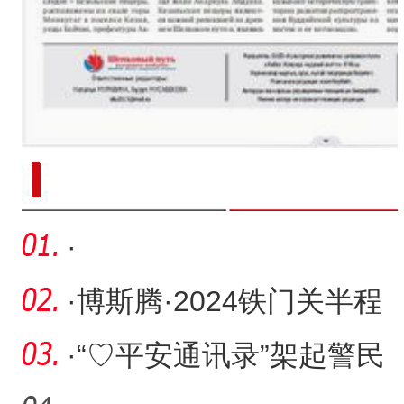
新疆南部红枣采收加工
·
·
博斯腾·2024铁门关半程
马拉松鸣枪开跑
·
“♡平安通讯录”架起警民