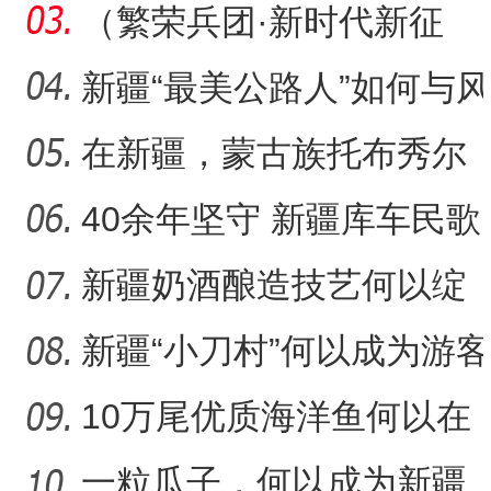
植面积最大油莎豆示范基
（繁荣兵团·新时代新征
地
程）沙漠瀚海中的新疆兵
新疆“最美公路人”如何与风
团
沙“硬碰硬”？
在新疆，蒙古族托布秀尔
音乐何以传承不息？
40余年坚守 新疆库车民歌
传承人用歌声展现非遗魅
新疆奶酒酿造技艺何以绽
力
放光彩？
新疆“小刀村”何以成为游客
体验非遗技艺打卡地？
10万尾优质海洋鱼何以在
新疆沙漠里安家？
一粒瓜子，何以成为新疆