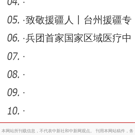
连心桥
·
·
致敬援疆人丨台州援疆专
家朱寿土：做群众健康“守
·
兵团首家国家区域医疗中
心新院区举行首次升国旗
·
仪
·
·
·
本网站所刊载信息，不代表中新社和中新网观点。 刊用本网站稿件，务