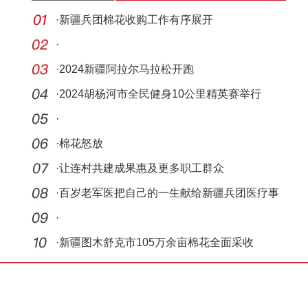
·
新疆兵团棉花收购工作有序展开
·
·
2024新疆阿拉尔马拉松开跑
·
2024胡杨河市全民健身10公里精英赛举行
·
·
棉花怒放
·
让连村共建成果惠及更多职工群众
·
百岁老军医把自己的一生献给新疆兵团医疗事
业
·
·
新疆图木舒克市105万余亩棉花全面采收