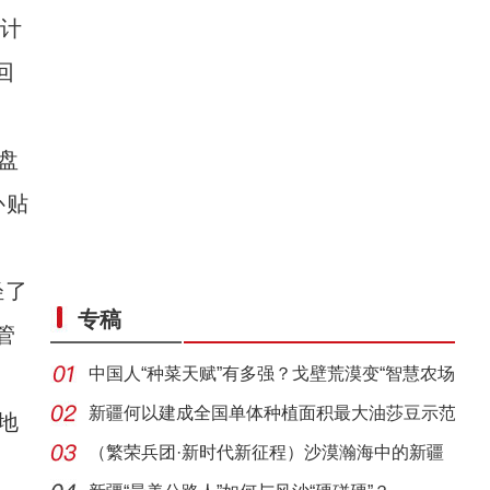
累计
回
盘
补贴
轻了
专稿
管
中国人“种菜天赋”有多强？戈壁荒漠变“智慧农场
新疆何以建成全国单体种植面积最大油莎豆示范
地
基地
（繁荣兵团·新时代新征程）沙漠瀚海中的新疆