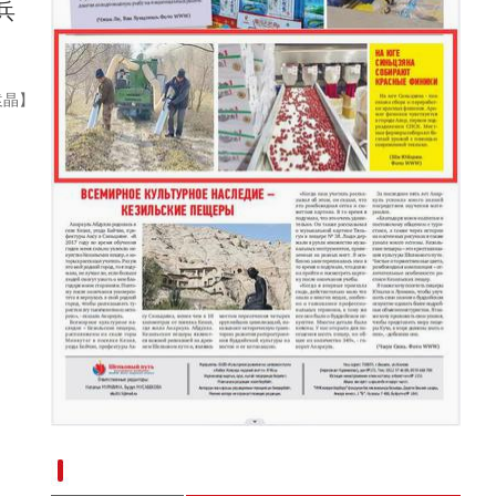
兵
袁晶】
新疆南部红枣采收加工忙