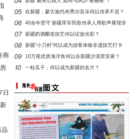
兵团
新疆“最美公路人”如何与风沙“硬碰硬”？
指
在新疆，蒙古族托布秀尔音乐何以传承不息？
商
40余年坚守 新疆库车民歌传承人用歌声展现非
遗魅力
新疆奶酒酿造技艺何以绽放光彩？
新疆“小刀村”何以成为游客体验非遗技艺打卡
将商
地？
10万尾优质海洋鱼何以在新疆沙漠里安家？
发房
一粒瓜子，何以成为新疆的名片？
标题：新“食”尚！“小份菜”成阿克苏人“
7日
售新
商品