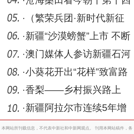
名
师昆玉市：沙漠里养出罗
·
（繁荣兵团·新时代新征
非
程）新疆昆玉：光伏治沙
·
新疆“沙漠螃蟹”上市 不断
筑
拓展海鲜养殖模式
·
澳门媒体人参访新疆石河
子市
·
小葵花开出“花样”致富路
·
香梨——乡村振兴路上
的“甜心果”
·
新疆阿拉尔市连续5年增
殖放流300万尾叶尔羌高原
本网站所刊载信息，不代表中新社和中新网观点。 刊用本网站稿件，务