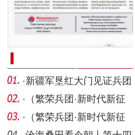
新疆南部红枣采收加工
·
新疆军垦红大门见证兵团
70年历史故事
·
（繁荣兵团·新时代新征
程）第四师可克达拉市：
·
（繁荣兵团·新时代新征
把
程）可克达拉市的道路命
·
沧海桑田看今朝丨第十四