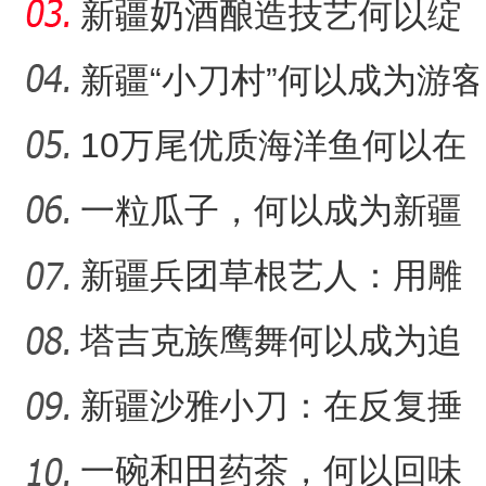
传承人用歌声展现非遗魅
新疆奶酒酿造技艺何以绽
力
放光彩？
新疆“小刀村”何以成为游客
体验非遗技艺打卡地？
10万尾优质海洋鱼何以在
香梨——乡村振兴路上的
“阿克苏是个好地方·四季之
新疆沙漠里安家？
一粒瓜子，何以成为新疆
的名片？
新疆兵团草根艺人：用雕
塑述说“兵团故事”雕刻别
塔吉克族鹰舞何以成为追
求美好生活的展现？
新疆沙雅小刀：在反复捶
打中实现匠心传承
一碗和田药茶，何以回味