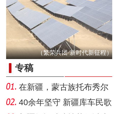
（繁荣兵团·新时代新征程）
“五一”假期，开都河天鹅
专稿
在新疆，蒙古族托布秀尔
音乐何以传承不息？
40余年坚守 新疆库车民歌