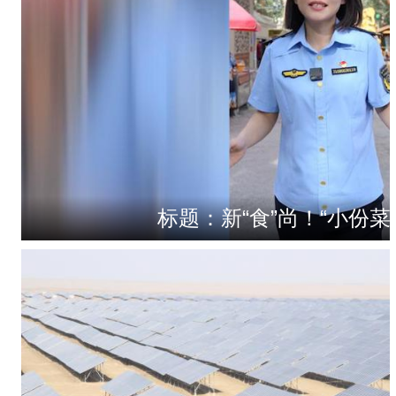
标题：新“食”尚！“小份菜