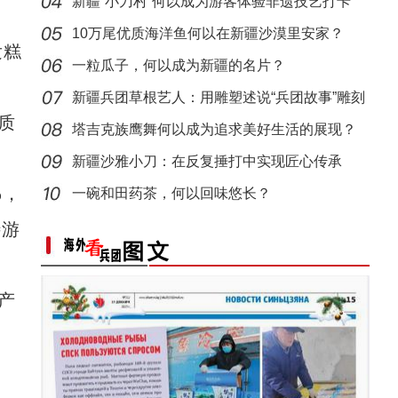
新疆“小刀村”何以成为游客体验非遗技艺打卡
香梨——乡村振兴路上的“甜心果”
“阿克苏是个好地方·四季之美”——《走进
地？
10万尾优质海洋鱼何以在新疆沙漠里安家？
发糕
一粒瓜子，何以成为新疆的名片？
新疆兵团草根艺人：用雕塑述说“兵团故事”雕刻
质
别
塔吉克族鹰舞何以成为追求美好生活的展现？
新疆沙雅小刀：在反复捶打中实现匠心传承
%，
一碗和田药茶，何以回味悠长？
新疆兵团：持续优化营商环境吸引外贸企业落
待游
产