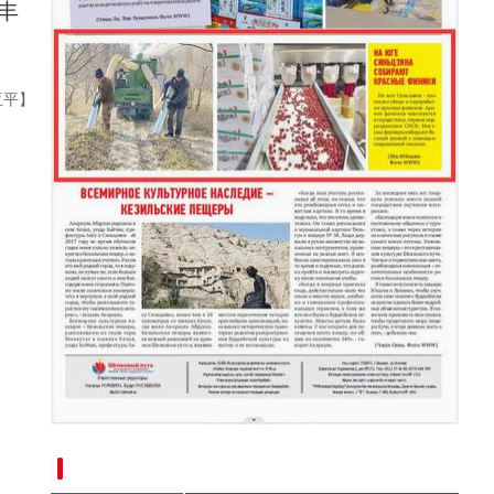
丰
新疆兵团：农业科研成果转化丰硕
亚平】
新疆南部红枣采收加工忙