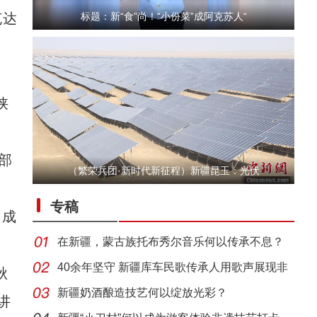
克达
标题：新“食”尚！“小份菜”成阿克苏人“
陕
部
（繁荣兵团·新时代新征程）新疆昆玉：光伏
“五一”假期，开都河天鹅湾迎客流高峰
专稿
，成
在新疆，蒙古族托布秀尔音乐何以传承不息？
40余年坚守 新疆库车民歌传承人用歌声展现非
秋
遗魅力
新疆奶酒酿造技艺何以绽放光彩？
讲