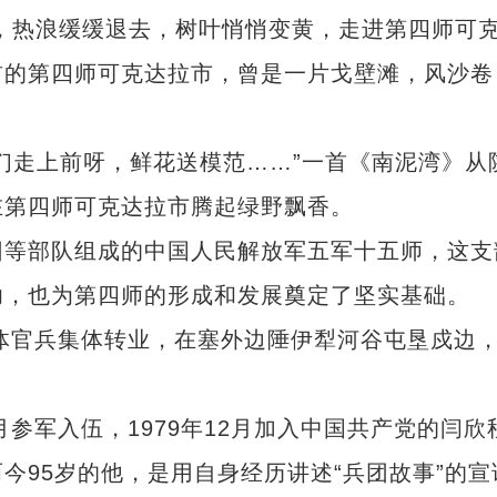
，热浪缓缓退去，树叶悄悄变黄，走进第四师可
前的第四师可克达拉市，曾是一片戈壁滩，风沙卷
走上前呀，鲜花送模范……”一首《南泥湾》从
在第四师可克达拉市腾起绿野飘香。
等部队组成的中国人民解放军五军十五师，这支
功，也为第四师的形成和发展奠定了坚实基础。
体官兵集体转业，在塞外边陲伊犁河谷屯垦戍边
月参军入伍，1979年12月加入中国共产党的闫欣
今95岁的他，是用自身经历讲述“兵团故事”的宣