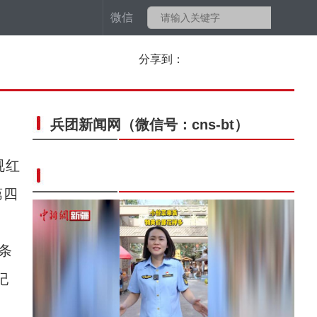
微信
分享到：
兵团新闻网
（微信号：cns-bt）
视红
第四
条
纪