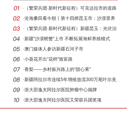
·
（繁荣兵团·新时代新征程）可克达拉市的道路
命名
·
沧海桑田看今朝丨第十四师昆玉市：沙漠里养
出罗非
·
（繁荣兵团·新时代新征程）新疆昆玉：光伏治
沙筑
·
新疆“沙漠螃蟹”上市 不断拓展海鲜养殖模式
·
澳门媒体人参访新疆石河子市
·
小葵花开出“花样”致富路
·
香梨——乡村振兴路上的“甜心果”
·
新疆阿拉尔市连续5年增殖放流300万尾叶尔羌
高原鳅
·
浙大邵逸夫阿拉尔医院肿瘤中心揭牌
·
浙大邵逸夫阿拉尔医院又荣获兵团奖项