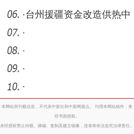
·
台州援疆资金改造供热中
心托起居民满满的幸福
·
·
·
·
本网站所刊载信息，不代表中新社和中新网观点。 刊用本网站稿件，务
经书面授权。
未经授权禁止转载、摘编、复制及建立镜像，违者将依法追究法律责任。