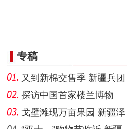
专稿
又到新棉交售季 新疆兵团
落实棉花质量追溯成效几
探访中国首家楼兰博物
何
馆：“楼兰美女”谜几何？
戈壁滩现万亩果园 新疆泽