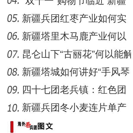
普“小苹果”如何成为乡村
“双十一”购物节临近 新疆
本土美妆如何“出圈”？
新疆兵团红枣产业如何实
现高质量发展？
新疆塔里木马鹿产业何以
再现生机？
昆仑山下“古丽花”何以能解
千结？
新疆塔城如何讲好“手风琴
之城”城市故事？
四十七团老兵镇：红色团
镇 投资热土
新疆兵团冬小麦连片单产
全国第一的奥秘何在？