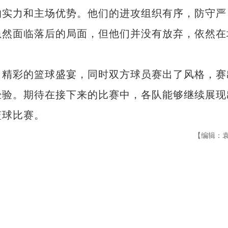
实力和主场优势。他们的进攻组织有序，防守严
虽然面临落后的局面，但他们并没有放弃，依然在
精彩的篮球盛宴，同时双方球员赛出了风格，赛
经验。期待在接下来的比赛中，各队能够继续展现
篮球比赛。
【编辑：