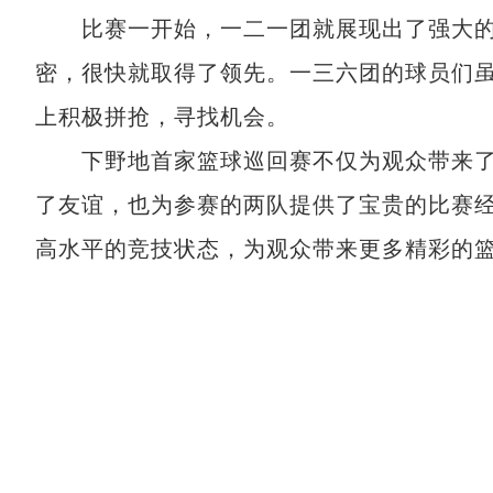
比赛一开始，一二一团就展现出了强大的
密，很快就取得了领先。一三六团的球员们
上积极拼抢，寻找机会。
下野地首家篮球巡回赛不仅为观众带来了
了友谊，也为参赛的两队提供了宝贵的比赛
高水平的竞技状态，为观众带来更多精彩的