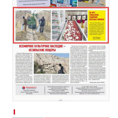
“中国新疆民族乐器村”迎来暑期旅游热 吸引
新疆南部红枣采收加工忙