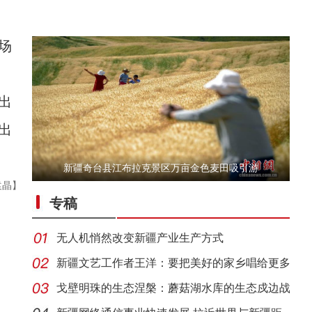
场
出
出
新疆奇台县江布拉克景区万亩金色麦田吸引游
袁晶】
专稿
无人机悄然改变新疆产业生产方式
新疆文艺工作者王洋：要把美好的家乡唱给更多
人听
戈壁明珠的生态涅槃：蘑菇湖水库的生态戍边战