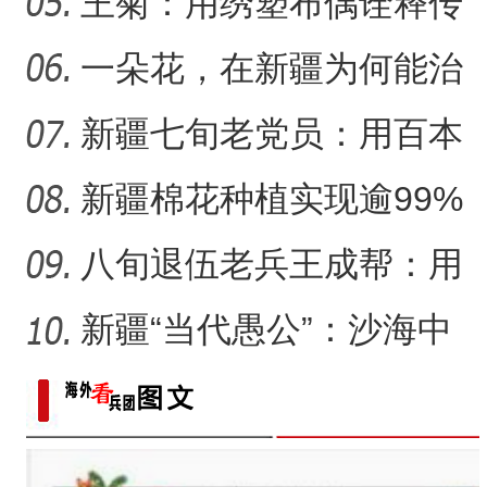
世纪的传统文化守望
王菊：用绣塑布偶诠释传
统符号与技艺
一朵花，在新疆为何能治
沙又致富？
新疆七旬老党员：用百本
日记记录村子半个多世纪
新疆棉花种植实现逾99%
变
机械化播种
八旬退伍老兵王成帮：用
半生光阴为城市披绿装
新疆“当代愚公”：沙海中
41载“凿”34公里“绿色