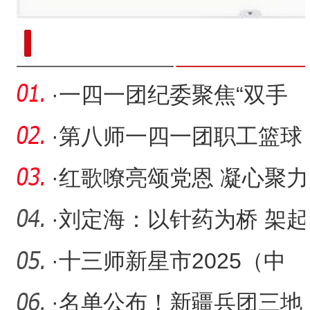
新疆南部红枣采收加工
·
一四一团纪委聚焦“双手
册” 精准发力书写便民服务
·
第八师一四一团职工篮球
赛火热开赛 点燃夏日运动
·
红歌嘹亮颂党恩 凝心聚力
激
谱新篇
·
刘定海：以针药为桥 架起
边疆中医情
·
十三师新星市2025（中
国）亚欧商品贸易博览会
·
名单公布！新疆兵团三地