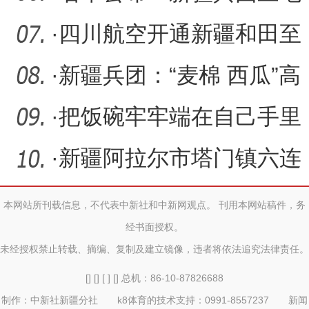
签约
入选
·
四川航空开通新疆和田至
四川成都直飞往返航线
·
新疆兵团：“麦棉 西瓜”高
效种植模式奏响致富曲
·
把饭碗牢牢端在自己手里
新疆阿拉尔市粮食生产“三
·
新疆阿拉尔市塔门镇六连
实现“国字号”蝶变
本网站所刊载信息，不代表中新社和中新网观点。 刊用本网站稿件，务
经书面授权。
未经授权禁止转载、摘编、复制及建立镜像，违者将依法追究法律责任。
[] [] [ ] [] 总机：86-10-87826688
制作：中新社新疆分社 k8体育的技术支持：0991-8557237 新闻