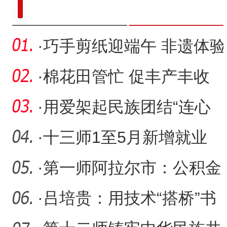
·
巧手剪纸迎端午 非遗体验
共传承
·
棉花田管忙 促丰产丰收
·
用爱架起民族团结“连心
桥”
·
十三师1至5月新增就业
1446人
·
第一师阿拉尔市：公积金
贷款利率下调 助力实现安
·
吕培贵：用技术“搭桥”书