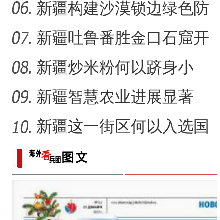
41载“凿”34公里“绿色
新疆构建沙漠锁边绿色防
护带 从“锁边绿化”到“产
新疆吐鲁番胜金口石窟开
放有何特殊意义？
新疆炒米粉何以跻身小
吃“顶流”？
新疆智慧农业进展显著
新疆这一街区何以入选国
家级旅游休闲街区名单？