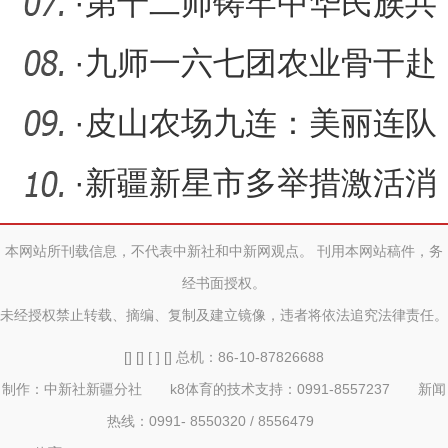
居
写兵地共富答卷
·
第十二师铸牢中华民族共
同体意识巡回宣讲活动综
·
九师一六七团农业骨干赴
述
六师观摩学习取经
·
皮山农场九连：美丽连队
绽新颜 幸福家园更宜居
·
新疆新星市多举措激活消
费市场
本网站所刊载信息，不代表中新社和中新网观点。 刊用本网站稿件，务
经书面授权。
未经授权禁止转载、摘编、复制及建立镜像，违者将依法追究法律责任。
[] [] [ ] [] 总机：86-10-87826688
制作：中新社新疆分社 k8体育的技术支持：0991-8557237 新闻
热线：0991- 8550320 / 8556479