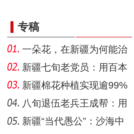
专稿
一朵花，在新疆为何能治
沙又致富？
新疆七旬老党员：用百本
日记记录村子半个多世纪
新疆棉花种植实现逾99%
变
机械化播种
八旬退伍老兵王成帮：用
半生光阴为城市披绿装
新疆“当代愚公”：沙海中