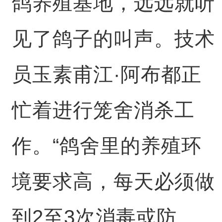
鸽养殖基地，远远就听
见了鸽子的叫声。技术
员玉素甫江·阿布都正
忙着进行笼舍消杀工
作。“鸽舍里的养殖环
境要求高，每天必须做
到2至3次消毒或防