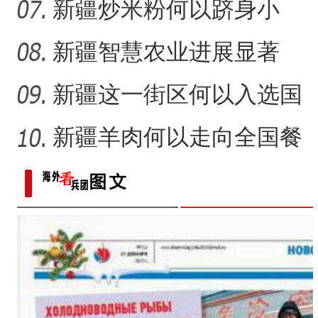
放有何特殊意义？
新疆炒米粉何以跻身小
吃“顶流”？
新疆智慧农业进展显著
新疆这一街区何以入选国
家级旅游休闲街区名单？
新疆羊肉何以走向全国餐
桌？