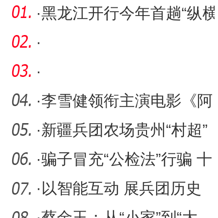
·
黑龙江开行今年首趟“纵横
中国·龙泰号”援疆银发
·
·
·
李雪健领衔主演电影《阿
克达拉》定档6月21日
·
新疆兵团农场贵州“村超”
赛场展风采
·
骗子冒充“公检法”行骗 十
师公安追回被骗资金
·
以智能互动 展兵团历史
·
蔡金玉：从“小家”到“大