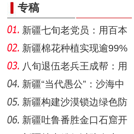
专稿
新疆七旬老党员：用百本
日记记录村子半个多世纪
新疆棉花种植实现逾99%
变
机械化播种
八旬退伍老兵王成帮：用
半生光阴为城市披绿装
新疆“当代愚公”：沙海中
41载“凿”34公里“绿色
新疆构建沙漠锁边绿色防
护带 从“锁边绿化”到“产
新疆吐鲁番胜金口石窟开