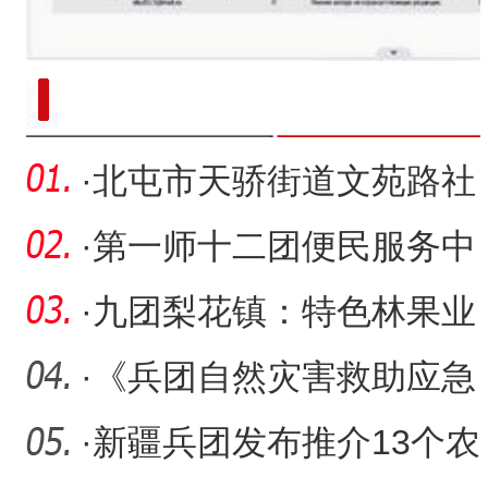
新疆南部红枣采收加工
·
北屯市天骄街道文苑路社
区开展“我为老兵办实事”
·
第一师十二团便民服务中
心开展残疾人文化进家庭“
·
九团梨花镇：特色林果业
铺就乡村振兴路
·
《兵团自然灾害救助应急
预案》修订印发
·
新疆兵团发布推介13个农