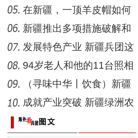
悠长？
在新疆，一顶羊皮帽如何
“阿克苏是个好地方·四季之
展现独特制作魅力？
新疆推出多项措施破解和
田玉消费“痛点”
发展特色产业 新疆兵团这
家家庭农场如何实现“南果
94岁老人和他的11台照相
机
（寻味中华丨饮食）新疆
大盘鸡：公路边诞生的江
成就产业突破 新疆绿洲农
湖
业如何吃上“益生菌”？