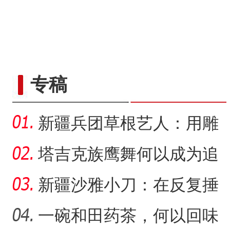
“五一”假期，开都河天鹅
专稿
新疆兵团草根艺人：用雕
塑述说“兵团故事”雕刻别
塔吉克族鹰舞何以成为追
求美好生活的展现？
新疆沙雅小刀：在反复捶
打中实现匠心传承
一碗和田药茶，何以回味