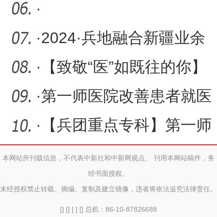
业主导品种和3项主推技术
·
·
2024·兵地融合新疆业余
篮球联赛总决赛开赛
·
【致敬“医”如既往的你】
吕战虎：刀尖流爱“骨”
·
第一师医院改善患者就医
体验10个案例荣获国家奖
·
【兵团重点专科】第一师
项
医院内分泌风湿免疫科
本网站所刊载信息，不代表中新社和中新网观点。 刊用本网站稿件，务
经书面授权。
未经授权禁止转载、摘编、复制及建立镜像，违者将依法追究法律责任。
[] [] [ ] [] 总机：86-10-87826688