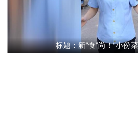
标题：新“食”尚！“小份菜