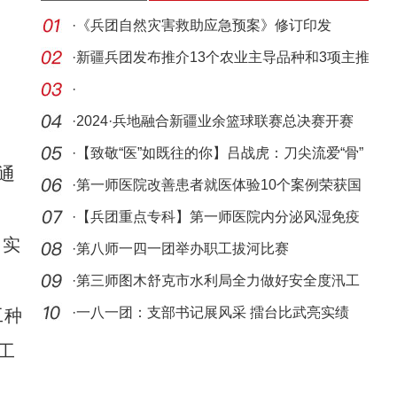
·
《兵团自然灾害救助应急预案》修订印发
·
新疆兵团发布推介13个农业主导品种和3项主推
技术
·
·
2024·兵地融合新疆业余篮球联赛总决赛开赛
·
【致敬“医”如既往的你】吕战虎：刀尖流爱“骨”
通
·
第一师医院改善患者就医体验10个案例荣获国
家奖项
·
【兵团重点专科】第一师医院内分泌风湿免疫
了实
科
·
第八师一四一团举办职工拔河比赛
·
第三师图木舒克市水利局全力做好安全度汛工
作
·
一八一团：支部书记展风采 擂台比武亮实绩
工种
工