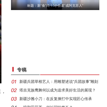
标题：新“食”尚！“小份菜”成阿克苏人“
“五一”假期，开都河天鹅湾迎客流高峰
专稿
新疆兵团草根艺人：用雕塑述说“兵团故事”雕刻
别
塔吉克族鹰舞何以成为追求美好生活的展现？
里，
新疆沙雅小刀：在反复捶打中实现匠心传承