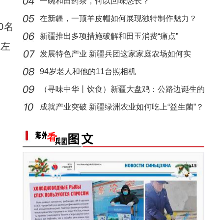
一碗和田药茶，何以回味悠长？
“阿克苏是个好地方·四季之美”——《走进
在新疆，一顶羊皮帽如何展现独特制作魅力？
0名
新疆推出多项措施破解和田玉消费“痛点”
吨左
发展特色产业 新疆兵团这家家庭农场如何实
现“南果
94岁老人和他的11台照相机
（寻味中华丨饮食）新疆大盘鸡：公路边诞生的
江湖
成就产业突破 新疆绿洲农业如何吃上“益生菌”？