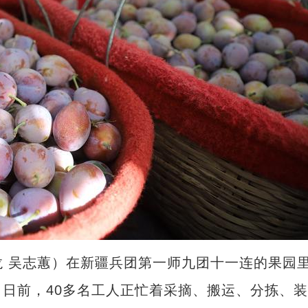
 吴志蕙）在新疆兵团第一师九团十一连的果园
日前，40多名工人正忙着采摘、搬运、分拣、装