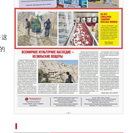
将这
的
新疆南部红枣采收加工忙