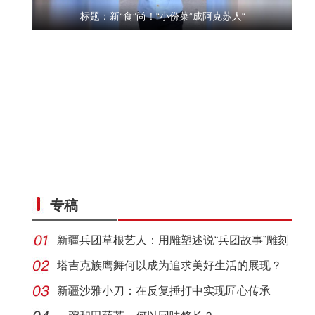
标题：新“食”尚！“小份菜”成阿克苏人“
“五一”假期，开都河天鹅湾迎客流高峰
专稿
新疆兵团草根艺人：用雕塑述说“兵团故事”雕刻
别
塔吉克族鹰舞何以成为追求美好生活的展现？
新疆沙雅小刀：在反复捶打中实现匠心传承