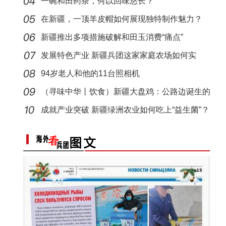
一碗和田药茶，何以回味悠长？
“阿克苏是个好地方·四季之美”——《走进
在新疆，一顶羊皮帽如何展现独特制作魅力？
新疆推出多项措施破解和田玉消费“痛点”
发展特色产业 新疆兵团这家家庭农场如何实
现“南果
94岁老人和他的11台照相机
（寻味中华丨饮食）新疆大盘鸡：公路边诞生的
江湖
成就产业突破 新疆绿洲农业如何吃上“益生菌”？