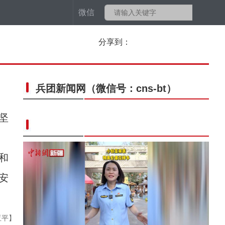
微信
分享到：
兵团新闻网
（微信号：cns-bt）
坚
和
安
亚平】