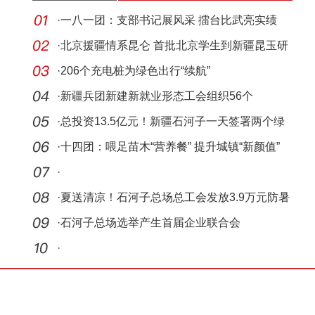
·
一八一团：支部书记展风采 擂台比武亮实绩
·
北京援疆情系昆仑 首批北京学生到新疆昆玉研
学
·
206个充电桩为绿色出行“续航”
·
新疆兵团新建新就业形态工会组织56个
·
总投资13.5亿元！新疆石河子一天签署两个绿
色智算
·
十四团：喂足苗木“营养餐” 提升城镇“新颜值”
·
·
夏送清凉！石河子总场总工会发放3.9万元防暑
慰问品
·
石河子总场选举产生首届企业联合会
·