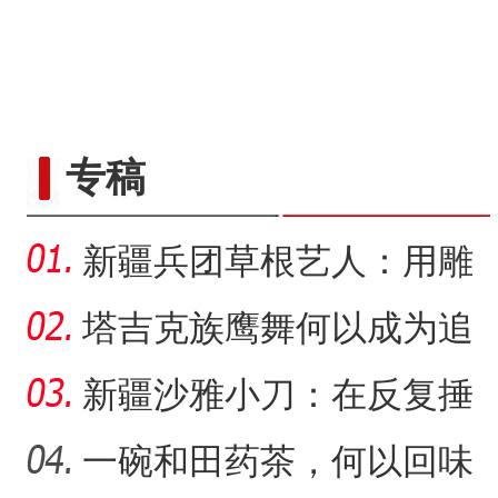
“五一”假期，开都河天鹅
专稿
新疆兵团草根艺人：用雕
塑述说“兵团故事”雕刻别
塔吉克族鹰舞何以成为追
求美好生活的展现？
新疆沙雅小刀：在反复捶
打中实现匠心传承
一碗和田药茶，何以回味