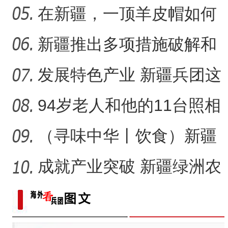
悠长？
在新疆，一顶羊皮帽如何
“阿克苏是个好地方·四季之
展现独特制作魅力？
新疆推出多项措施破解和
田玉消费“痛点”
发展特色产业 新疆兵团这
家家庭农场如何实现“南果
94岁老人和他的11台照相
机
（寻味中华丨饮食）新疆
大盘鸡：公路边诞生的江
成就产业突破 新疆绿洲农
湖
业如何吃上“益生菌”？