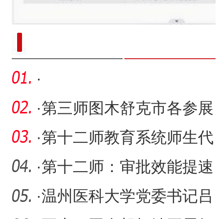
新疆南部红枣采收加工
·
·
第三师图木舒克市各参展
企业积极筹备喀交会
·
第十二师教育系统师生代
表参加2024年青少年高校
·
第十二师：审批效能提速
科
市场主体“增”势强
·
温州医科大学党委书记吕