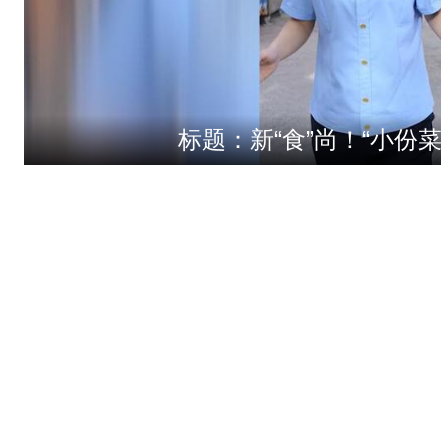
标题：新“食”尚！“小份菜