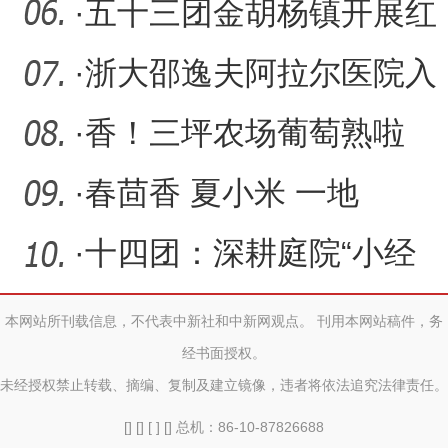
一军一行赴第一师医院调
·
五十三团金胡杨镇开展红
研
色经典朗诵比赛
·
浙大邵逸夫阿拉尔医院入
围国家级微创医学技术质
·
香！三坪农场葡萄熟啦
量
·
春茴香 夏小米 一地
多“金”稳增收
·
十四团：深耕庭院“小经
济” 赋能乡村“大振兴”
本网站所刊载信息，不代表中新社和中新网观点。 刊用本网站稿件，务
经书面授权。
未经授权禁止转载、摘编、复制及建立镜像，违者将依法追究法律责任。
[] [] [ ] [] 总机：86-10-87826688