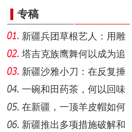
专稿
新疆兵团草根艺人：用雕
塑述说“兵团故事”雕刻别
塔吉克族鹰舞何以成为追
求美好生活的展现？
新疆沙雅小刀：在反复捶
打中实现匠心传承
一碗和田药茶，何以回味
悠长？
在新疆，一顶羊皮帽如何
“阿克苏是个好地方·四季之
展现独特制作魅力？
新疆推出多项措施破解和