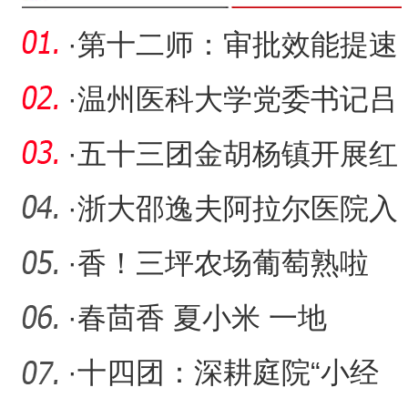
·
第十二师：审批效能提速
市场主体“增”势强
·
温州医科大学党委书记吕
一军一行赴第一师医院调
·
五十三团金胡杨镇开展红
研
色经典朗诵比赛
·
浙大邵逸夫阿拉尔医院入
围国家级微创医学技术质
·
香！三坪农场葡萄熟啦
量
·
春茴香 夏小米 一地
多“金”稳增收
·
十四团：深耕庭院“小经