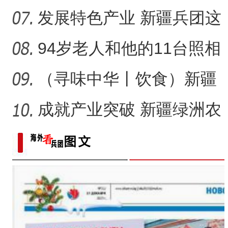
田玉消费“痛点”
发展特色产业 新疆兵团这
家家庭农场如何实现“南果
94岁老人和他的11台照相
机
（寻味中华丨饮食）新疆
大盘鸡：公路边诞生的江
成就产业突破 新疆绿洲农
湖
业如何吃上“益生菌”？