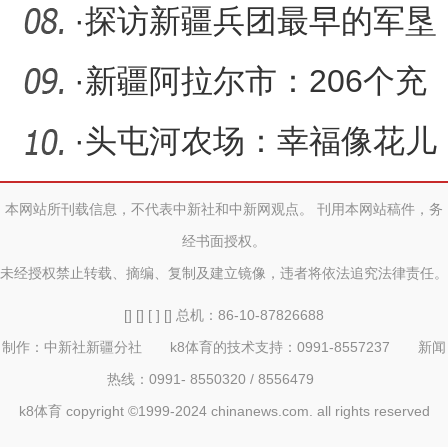
济” 赋能乡村“大振兴”
·
探访新疆兵团最早的军垦
礼堂——一三六团军垦礼
·
新疆阿拉尔市：206个充
堂
电桩安到“家门口”
·
头屯河农场：幸福像花儿
一样绽放
本网站所刊载信息，不代表中新社和中新网观点。 刊用本网站稿件，务
经书面授权。
未经授权禁止转载、摘编、复制及建立镜像，违者将依法追究法律责任。
[] [] [ ] [] 总机：86-10-87826688
制作：中新社新疆分社 k8体育的技术支持：0991-8557237 新闻
热线：0991- 8550320 / 8556479
k8体育 copyright ©1999-2024 chinanews.com. all rights reserved