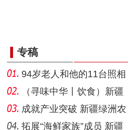
“五一”假期，开都河天鹅
专稿
94岁老人和他的11台照相
机
（寻味中华丨饮食）新疆
大盘鸡：公路边诞生的江
成就产业突破 新疆绿洲农
湖
业如何吃上“益生菌”？
拓展“海鲜家族”成员 新疆