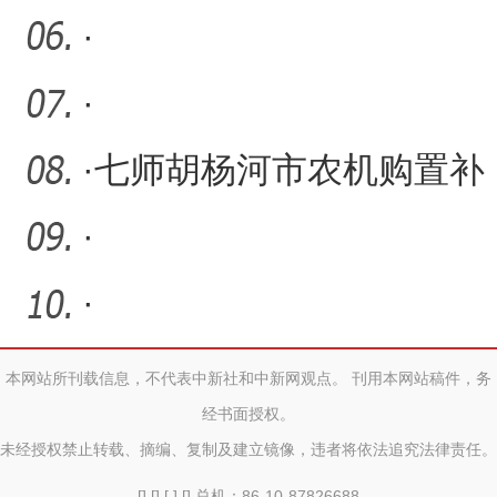
技“护航”扛稳小麦丰产“
·
·
·
七师胡杨河市农机购置补
贴2521.78万元
·
·
本网站所刊载信息，不代表中新社和中新网观点。 刊用本网站稿件，务
经书面授权。
未经授权禁止转载、摘编、复制及建立镜像，违者将依法追究法律责任。
[] [] [ ] [] 总机：86-10-87826688