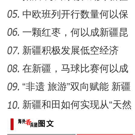
阿拉尔市变戈壁滩为“金
中欧班列开行数量何以保
“阿克苏是个好地方·四季之
持强劲增长态势？
一颗红枣，何以成新疆昆
玉市的名片？
新疆积极发展低空经济
在新疆，马球比赛何以成
为“勇与智”的见证？
“非遗 旅游”双向赋能 新疆
阿合奇猎鹰文化“破圈
新疆和田如何实现从“天然
药仓”到“中医药之乡”