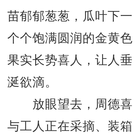
苗郁郁葱葱，瓜叶下一
个个饱满圆润的金黄色
果实长势喜人，让人垂
涎欲滴。
放眼望去，周德喜
与工人正在采摘、装箱