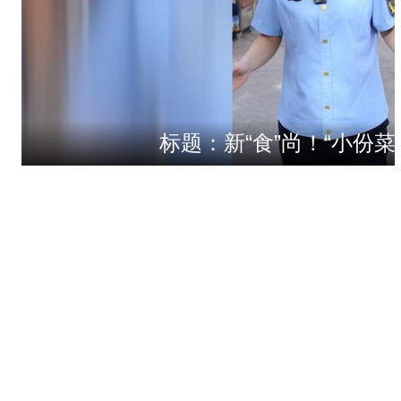
标题：新“食”尚！“小份菜