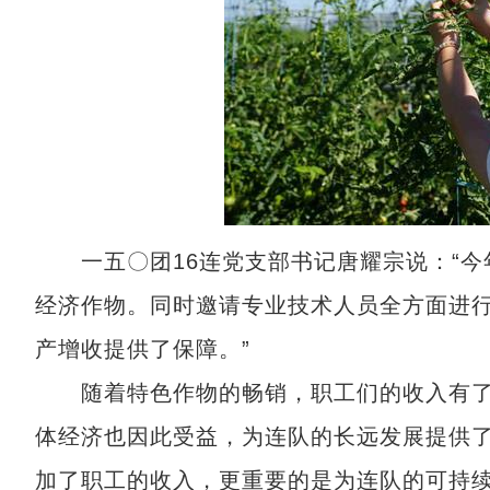
一五〇团16连党支部书记唐耀宗说：“今
经济作物。同时邀请专业技术人员全方面进
产增收提供了保障。”
随着特色作物的畅销，职工们的收入有了
体经济也因此受益，为连队的长远发展提供
加了职工的收入，更重要的是为连队的可持