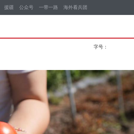
援疆
公众号
一带一路
海外看兵团
字号：