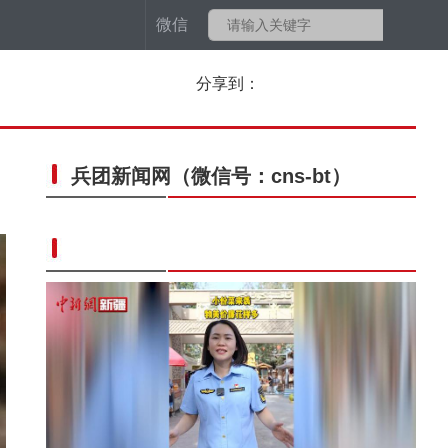
微信
分享到：
兵团新闻网
（微信号：cns-bt）