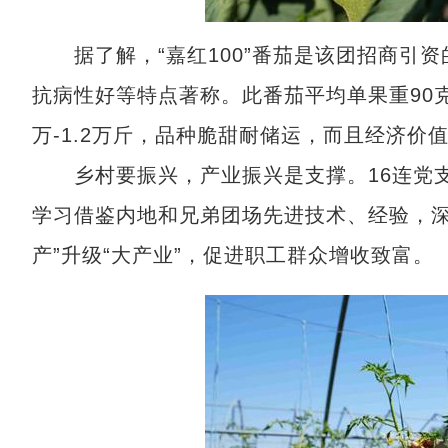
据了解，“嘉红100”番茄是该团招商引资
抗病性好等特点著称。此番茄平均单果重90克
万-1.2万斤，品种脆甜耐储运，而且经济价
乡村要振兴，产业振兴是支撑。16连党支
学习借鉴内地和兄弟团场先进技术、经验，深度
产”升级“大产业”，促进职工群众增收致富。