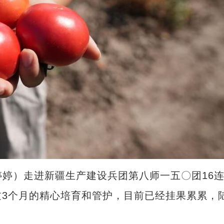
婷）走进新疆生产建设兵团第八师一五〇团16
3个月的精心培育和管护，目前已经挂果累累，