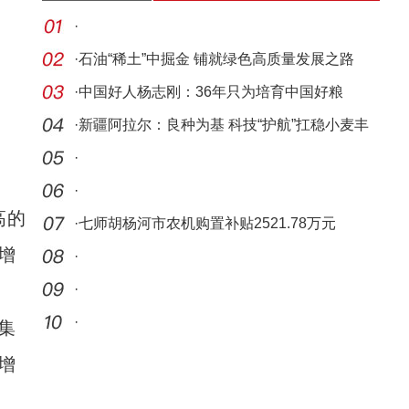
·
·
石油“稀土”中掘金 铺就绿色高质量发展之路
·
中国好人杨志刚：36年只为培育中国好粮
·
新疆阿拉尔：良种为基 科技“护航”扛稳小麦丰
产“
·
·
高的
·
七师胡杨河市农机购置补贴2521.78万元
增
·
·
·
集
增