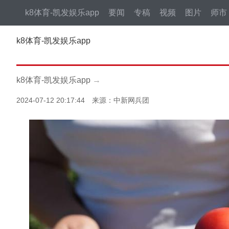
k8体育-凯发娱乐app
要闻
专稿
视频
图片
师市
k8体育-凯发娱乐app
k8体育-凯发娱乐app
→
2024-07-12 20:17:44 来源：中新网兵团