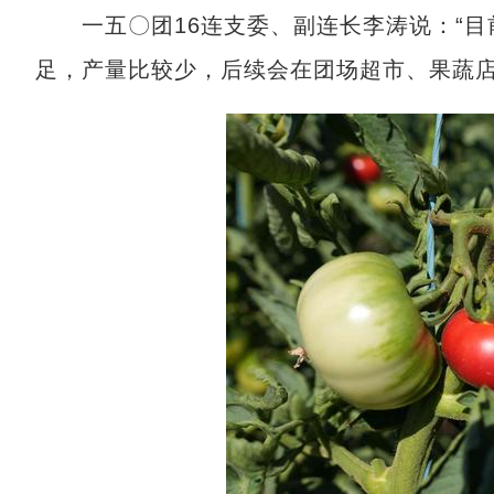
一五〇团16连支委、副连长李涛说：“目前
足，产量比较少，后续会在团场超市、果蔬店