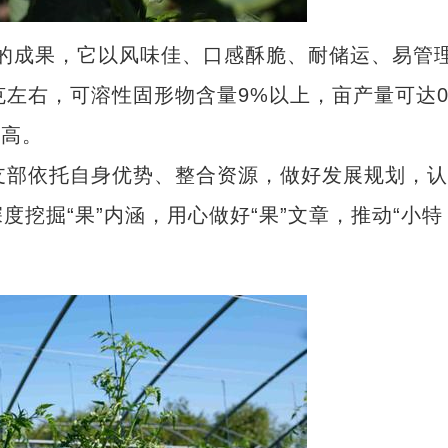
的成果，它以风味佳、口感酥脆、耐储运、易管
左右，可溶性固形物含量9%以上，亩产量可达0
值高。
部依托自身优势、整合资源，做好发展规划，认
挖掘“果”内涵，用心做好“果”文章，推动“小特