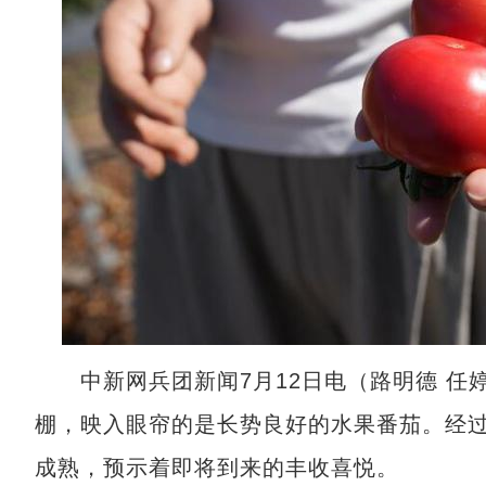
中新网兵团新闻7月12日电（路明德 任婷
棚，映入眼帘的是长势良好的水果番茄。经过
成熟，预示着即将到来的丰收喜悦。