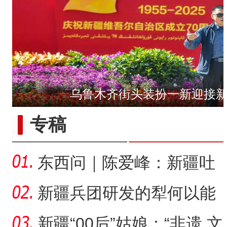
乌鲁木齐街头装扮一新迎接
第一师六团西梅进
专稿
东西问｜陈爱峰：新疆吐
峪沟石窟，古文明交汇见
新疆兵团研发的犁何以能
证
走出国门？
新疆“00后”姑娘：“非遗 文