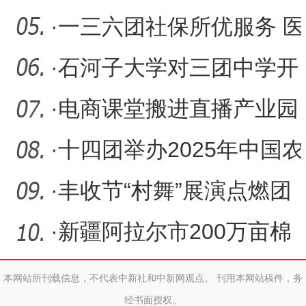
课”引导经营主体合规发
·
一三六团社保所优服务 医
保扩面暖民心
·
石河子大学对三团中学开
展“国培计划一对一精准扶
·
电商课堂搬进直播产业园
学子实战叫卖特色农产品
·
十四团举办2025年中国农
民丰收节活动
·
丰收节“村舞”展演点燃团
场热情
·
新疆阿拉尔市200万亩棉
花进入吐絮期 智能机器人“
本网站所刊载信息，不代表中新社和中新网观点。 刊用本网站稿件，务
经书面授权。