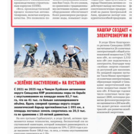
新疆昭苏垦区麦收“丰