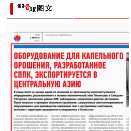
统符号与技艺
万亩葡萄成熟上市“
新疆石河子：国际物