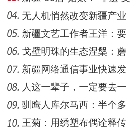
创”让传统文化“潮”
无人机悄然改变新疆产业
生产方式
新疆文艺工作者王洋：要
乌鲁木齐：中小学生科技馆
新疆石河子：打造“空中丝路
把美好的家乡唱给更多人
戈壁明珠的生态涅槃：蘑
听
菇湖水库的生态戍边战
新疆网络通信事业快速发
展 拉近世界与新疆距离
人这一辈子，一定要去一
趟新星市！
驯鹰人库尔马西：半个多
世纪的传统文化守望
王菊：用绣塑布偶诠释传