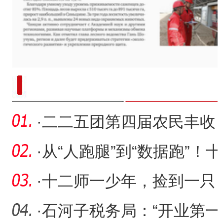
“兵团造”内镶贴片式滴灌带设备
·
二二五团第四届农民丰收
节举行
·
从“人跑腿”到“数据跑”！
二师让人才服务触手
·
十二师一少年，捡到一只
金手镯后……
·
石河子税务局：“开业第一