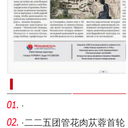
新疆南部红枣采收加工
·
·
二二五团管花肉苁蓉首轮