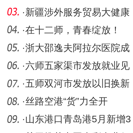
采收收官
·
新疆涉外服务贸易大健康
培训基地揭牌
·
在十二师，青春绽放！
·
浙大邵逸夫阿拉尔医院成
功救治高危孕产妇获家属
·
六师五家渠市发放就业见
深
习补贴121.1万元
·
五师双河市发放以旧换新
财政补贴390.6万元
·
丝路空港“货”力全开
·
山东港口青岛港5月新增3