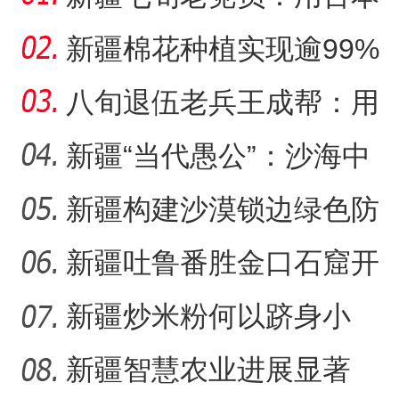
日记记录村子半个多世纪
新疆棉花种植实现逾99%
变
机械化播种
八旬退伍老兵王成帮：用
半生光阴为城市披绿装
新疆“当代愚公”：沙海中
41载“凿”34公里“绿色
新疆构建沙漠锁边绿色防
护带 从“锁边绿化”到“产
新疆吐鲁番胜金口石窟开
放有何特殊意义？
新疆炒米粉何以跻身小
吃“顶流”？
新疆智慧农业进展显著