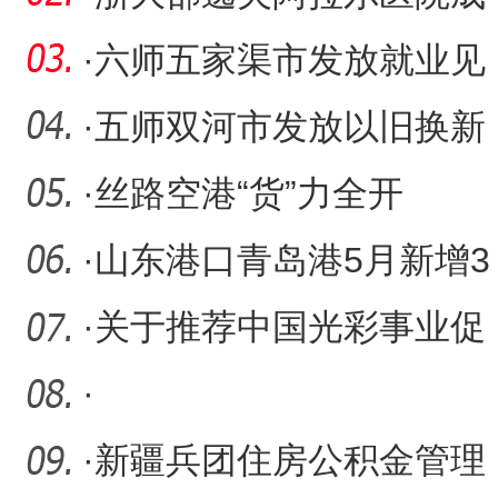
功救治高危孕产妇获家属
·
六师五家渠市发放就业见
深
习补贴121.1万元
·
五师双河市发放以旧换新
财政补贴390.6万元
·
丝路空港“货”力全开
·
山东港口青岛港5月新增3
条通达共建“一带一路”国
·
关于推荐中国光彩事业促
进会2025年换届兵团人选
·
的
·
新疆兵团住房公积金管理