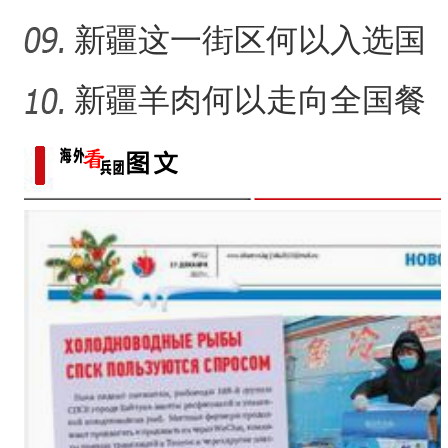
新疆这一街区何以入选国
家级旅游休闲街区名单？
新疆羊肉何以走向全国餐
桌？