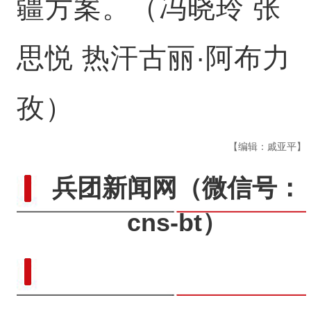
疆方案。（冯晓玲 张
思悦 热汗古丽·阿布力
孜）
【编辑：戚亚平】
兵团新闻网
（微信号：
cns-bt）