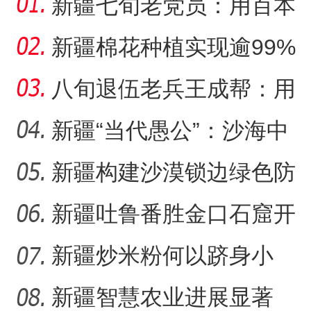
新疆七旬老党员：用百本
日记记录村子半个多世纪
新疆棉花种植实现逾99%
变
机械化播种
八旬退伍老兵王成帮：用
半生光阴为城市披绿装
新疆“当代愚公”：沙海中
41载“凿”34公里“绿色
新疆构建沙漠锁边绿色防
护带 从“锁边绿化”到“产
新疆吐鲁番胜金口石窟开
放有何特殊意义？
新疆炒米粉何以跻身小
吃“顶流”？
新疆智慧农业进展显著