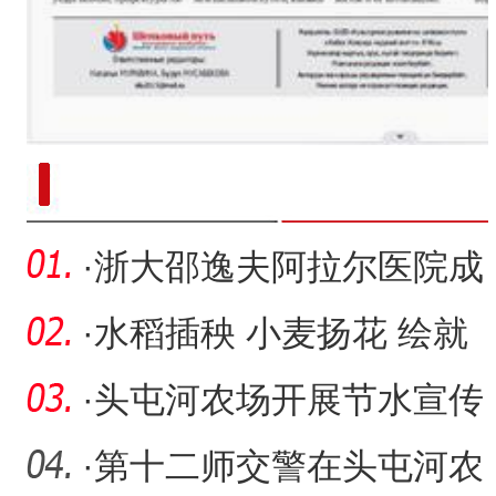
新疆南部红枣采收加工
·
浙大邵逸夫阿拉尔医院成
功开展edug技术引导下
·
水稻插秧 小麦扬花 绘就
新疆阿拉尔市好“丰”景
·
头屯河农场开展节水宣传
活动
·
第十二师交警在头屯河农