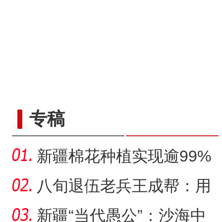
专稿
新疆棉花种植实现逾99%
机械化播种
八旬退伍老兵王成帮：用
半生光阴为城市披绿装
新疆“当代愚公”：沙海中