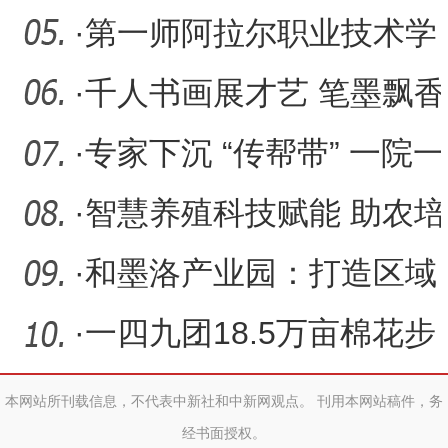
场开展交通安全宣传活动
·
第一师阿拉尔职业技术学
校举办“人工智能助力教学
·
千人书画展才艺 笔墨飘香
沁校园
·
专家下沉 “传帮带” 一院一
策显担当
·
智慧养殖科技赋能 助农培
育“羊”帆起航
·
和墨洛产业园：打造区域
高质量发展先行区
·
一四九团18.5万亩棉花步
入2-4片真叶期 春播成效
本网站所刊载信息，不代表中新社和中新网观点。 刊用本网站稿件，务
经书面授权。