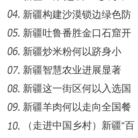
41载“凿”34公里“绿色
新疆构建沙漠锁边绿色防
护带 从“锁边绿化”到“产
新疆吐鲁番胜金口石窟开
放有何特殊意义？
新疆炒米粉何以跻身小
吃“顶流”？
新疆智慧农业进展显著
新疆这一街区何以入选国
家级旅游休闲街区名单？
新疆羊肉何以走向全国餐
桌？
（走进中国乡村）新疆“百