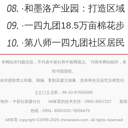
育“羊”帆起航
·
和墨洛产业园：打造区域
高质量发展先行区
·
一四九团18.5万亩棉花步
入2-4片真叶期 春播成效
·
第八师一四九团社区居民
初
助走失老人平安回家
本网站所刊载信息，不代表中新社和中新网观点。 刊用本网站稿件，务
经书面授权。
未经授权禁止转载、摘编、复制及建立镜像，违者将依法追究法律责任。
[] [] [ ] [] 总机：86-10-87826688
制作：中新社新疆分社 k8体育的技术支持：0991-8557237 新闻
热线：0991- 8550320 / 8556479
k8体育 copyright ©1999-2025 chinanews.com. all rights reserved