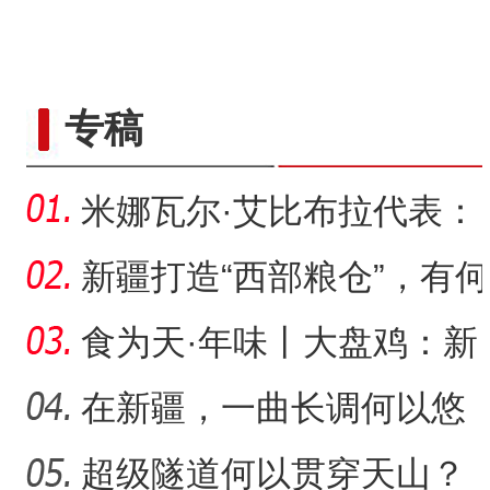
专稿
米娜瓦尔·艾比布拉代表：
让少数民族古籍文字“活
新疆打造“西部粮仓”，有何
支撑？
食为天·年味丨大盘鸡：新
疆春节餐桌上的年味担当
在新疆，一曲长调何以悠
扬？
超级隧道何以贯穿天山？