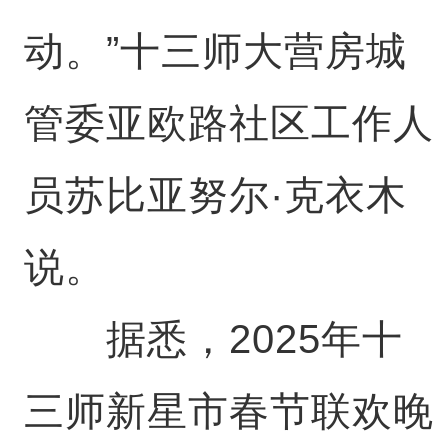
动。”十三师大营房城
管委亚欧路社区工作人
员苏比亚努尔·克衣木
说。
据悉，2025年十
三师新星市春节联欢晚