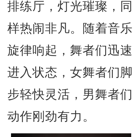
排练厅，灯光璀璨，同
样热闹非凡。随着音乐
旋律响起，舞者们迅速
进入状态，女舞者们脚
步轻快灵活，男舞者们
动作刚劲有力。