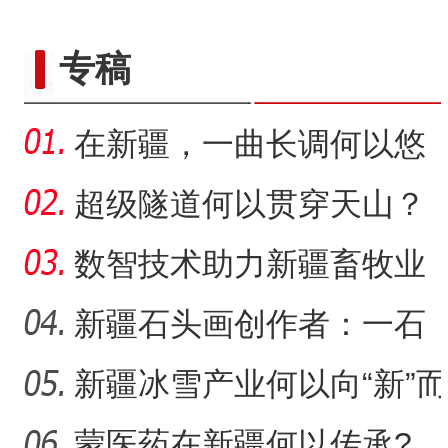
野生天鹅飞抵新疆开
专稿
在新疆，一曲长调何以悠
扬？
超级隧道何以贯穿天山？
数智技术助力新疆畜牧业
走“新”路
新疆石头画创作者：一石
一画乐在其中
新疆冰雪产业何以向“新”而
侨乡故事 | 从游客到创客：
行？
蒙医药在新疆何以传承?