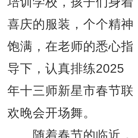
培训学校，孩子们身着
喜庆的服装，个个精神
饱满，在老师的悉心指
导下，认真排练2025
年十三师新星市春节联
欢晚会开场舞。
随着春节的临近，