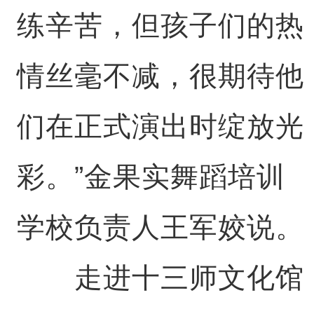
练辛苦，但孩子们的热
情丝毫不减，很期待他
们在正式演出时绽放光
彩。”金果实舞蹈培训
学校负责人王军姣说。
走进十三师文化馆