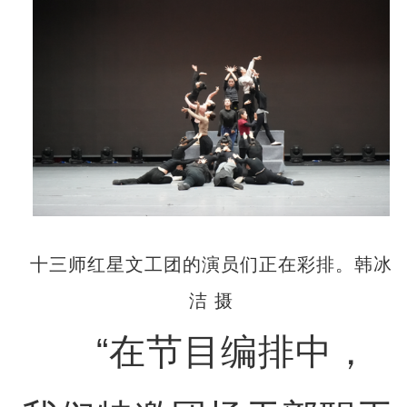
十三师红星文工团的演员们正在彩排。韩冰
洁 摄
“在节目编排中，