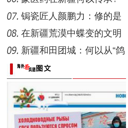
锔瓷匠人颜鹏力：修的是
瓷，也是“情”
在新疆荒漠中蝶变的文明
村镇
新疆和田团城：何以从“鸽
子巷”到网红打卡地
侨乡故事 | 新疆吐鲁番烘焙师