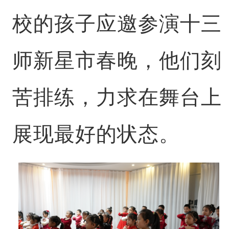
校的孩子应邀参演十三
师新星市春晚，他们刻
苦排练，力求在舞台上
展现最好的状态。