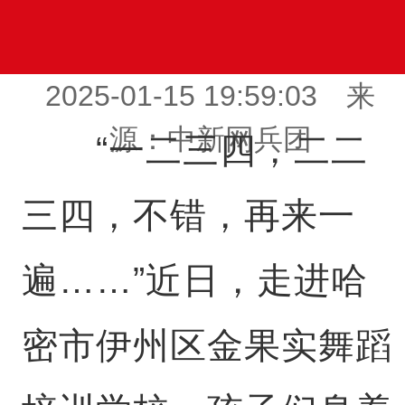
2025-01-15 19:59:03 来
源：中新网兵团
“一二三四，二二
三四，不错，再来一
遍……”近日，走进哈
密市伊州区金果实舞蹈