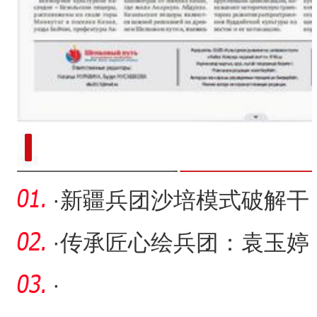
新疆南部红枣采收加工
·
新疆兵团沙培模式破解干
旱半干旱地区设施农业困
·
传承匠心绘兵团：袁玉婷
局
的麦秸画非遗之路
·