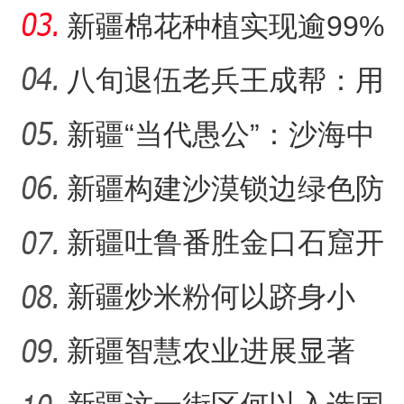
日记记录村子半个多世纪
新疆棉花种植实现逾99%
变
机械化播种
八旬退伍老兵王成帮：用
半生光阴为城市披绿装
新疆“当代愚公”：沙海中
41载“凿”34公里“绿色
新疆构建沙漠锁边绿色防
护带 从“锁边绿化”到“产
新疆吐鲁番胜金口石窟开
放有何特殊意义？
新疆炒米粉何以跻身小
吃“顶流”？
新疆智慧农业进展显著