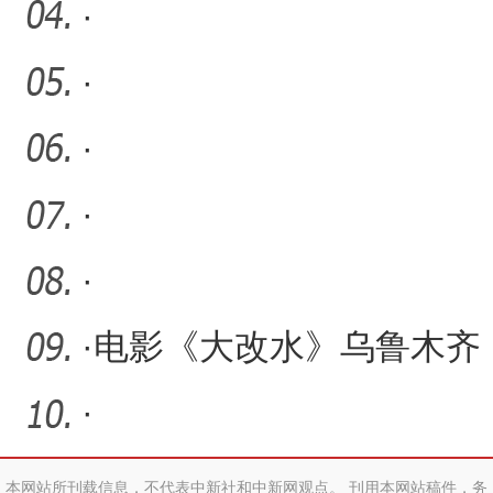
·
·
·
·
·
·
电影《大改水》乌鲁木齐
展映 一碗“甜水”令人动容
·
本网站所刊载信息，不代表中新社和中新网观点。 刊用本网站稿件，务