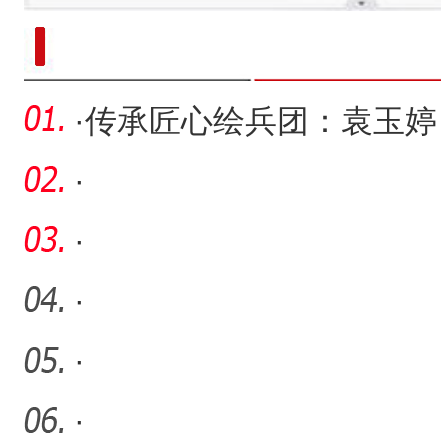
新疆南部红枣采收加工
·
传承匠心绘兵团：袁玉婷
的麦秸画非遗之路
·
·
·
·
·