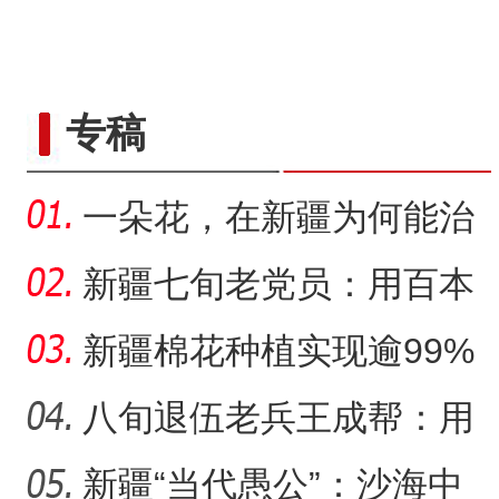
专稿
一朵花，在新疆为何能治
沙又致富？
新疆七旬老党员：用百本
日记记录村子半个多世纪
新疆棉花种植实现逾99%
变
机械化播种
八旬退伍老兵王成帮：用
半生光阴为城市披绿装
新疆“当代愚公”：沙海中