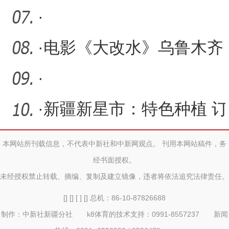
·
·
电影《大改水》乌鲁木齐
展映 一碗“甜水”令人动容
·
·
新疆新星市：特色种植 订
单农业助推乡村振兴驶入“
本网站所刊载信息，不代表中新社和中新网观点。 刊用本网站稿件，务
经书面授权。
未经授权禁止转载、摘编、复制及建立镜像，违者将依法追究法律责任。
[] [] [ ] [] 总机：86-10-87826688
制作：中新社新疆分社 k8体育的技术支持：0991-8557237 新闻