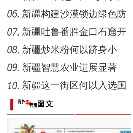
41载“凿”34公里“绿色
新疆构建沙漠锁边绿色防
护带 从“锁边绿化”到“产
新疆吐鲁番胜金口石窟开
放有何特殊意义？
新疆炒米粉何以跻身小
吃“顶流”？
新疆智慧农业进展显著
新疆这一街区何以入选国
家级旅游休闲街区名单？