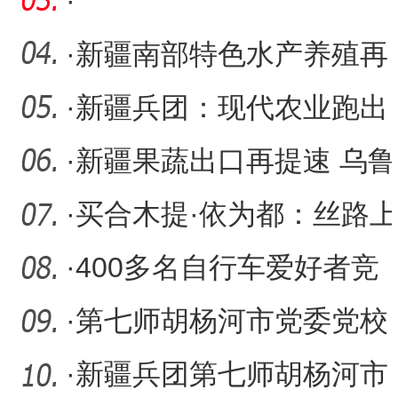
定更加公正便捷
·
·
新疆南部特色水产养殖再
添新品
·
新疆兵团：现代农业跑出
春耕春播“加速度”
·
新疆果蔬出口再提速 乌鲁
木齐至阿拉木图24小时内
·
买合木提·依为都：丝路上
可
的跨界歌者
·
400多名自行车爱好者竞
速新疆铁门关市“香梨小镇”
·
第七师胡杨河市党委党校
引入智能体检一体机 科技
·
新疆兵团第七师胡杨河市