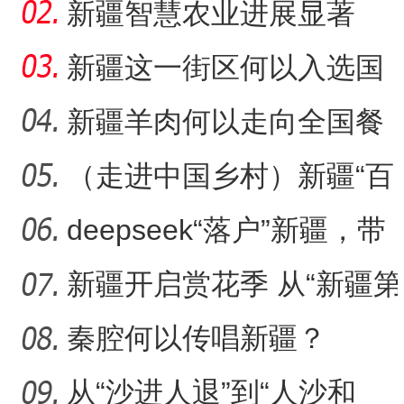
吃“顶流”？
新疆智慧农业进展显著
新疆这一街区何以入选国
家级旅游休闲街区名单？
新疆羊肉何以走向全国餐
桌？
（走进中国乡村）新疆“百
年足球村”：民间赛事拉
deepseek“落户”新疆，带
来了什么？
新疆开启赏花季 从“新疆第
一春”启程感受浪漫之旅
秦腔何以传唱新疆？
从“沙进人退”到“人沙和