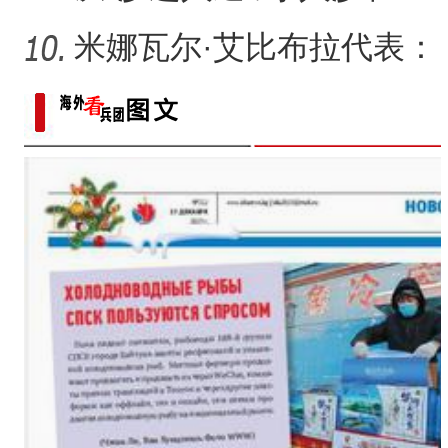
谐”，新疆何以在“死亡
米娜瓦尔·艾比布拉代表：
让少数民族古籍文字“活