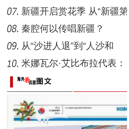
来了什么？
新疆开启赏花季 从“新疆第
一春”启程感受浪漫之旅
秦腔何以传唱新疆？
从“沙进人退”到“人沙和
谐”，新疆何以在“死亡
米娜瓦尔·艾比布拉代表：
让少数民族古籍文字“活