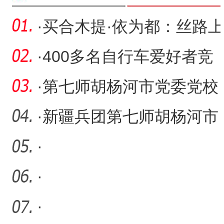
·
买合木提·依为都：丝路上
的跨界歌者
·
400多名自行车爱好者竞
速新疆铁门关市“香梨小镇”
·
第七师胡杨河市党委党校
引入智能体检一体机 科技
·
新疆兵团第七师胡杨河市
赋
举办“民营企业服务月”专
·
·
·