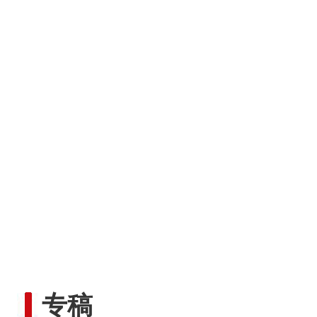
“五一”假期，开都河天鹅
专稿