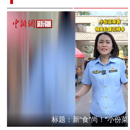
标题：新“食”尚！“小份菜