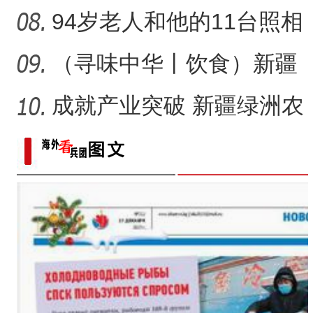
家家庭农场如何实现“南果
94岁老人和他的11台照相
机
（寻味中华丨饮食）新疆
大盘鸡：公路边诞生的江
成就产业突破 新疆绿洲农
湖
业如何吃上“益生菌”？