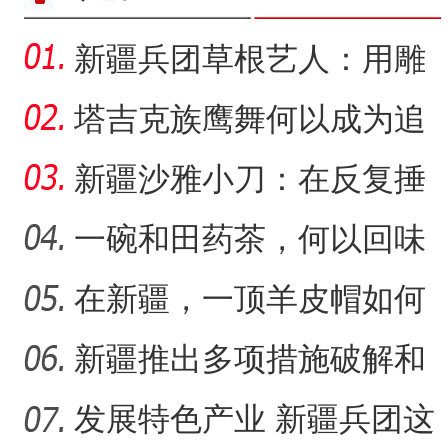
新疆兵团草根艺人：用雕
塑述说“兵团故事”雕刻别
塔吉克族鹰舞何以成为追
求美好生活的展现？
新疆沙雅小刀：在反复捶
打中实现匠心传承
一碗和田药茶，何以回味
悠长？
在新疆，一顶羊皮帽如何
“阿克苏是个好地方·四季之
展现独特制作魅力？
新疆推出多项措施破解和
田玉消费“痛点”
发展特色产业 新疆兵团这