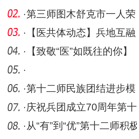
·
第三师图木舒克市一人荣
获全国水利宣传先进个人
·
【医共体动态】兵地互融
殊
送健康 惠民义诊暖人心
·
【致敬“医”如既往的你】
记第一师医院影像中心主
·
·
第十二师民族团结进步模
范巡回宣讲活动小记
·
庆祝兵团成立70周年第十
二师高质量发展成就巡礼·
·
从“有”到“优”第十二师积