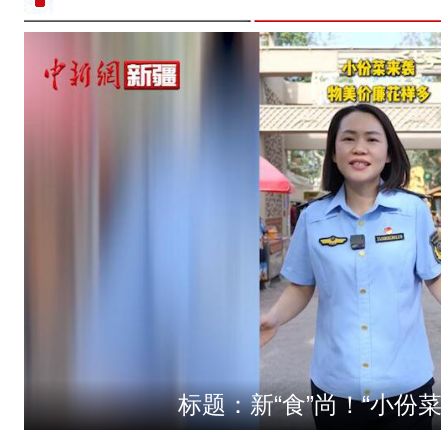
标题：新“食”尚！“小份菜