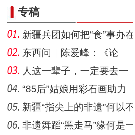
专稿
新疆兵团如何把“食”事办在
老年人的心坎上？
东西问｜陈爱峰：《论
语》缘何成为千年前新疆
人这一辈子，一定要去一
的课
趟石河子！
“85后”姑娘用彩石画助力
新疆文创“破圈”
新疆“指尖上的非遗”何以不
断创新求变？
非遗舞蹈“黑走马”缘何是一