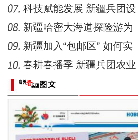
种快乐的传承？
科技赋能发展 新疆兵团设
施农业显现“科技范”
新疆哈密大海道探险游为
何受青睐？
新疆加入“包邮区” 如何实
现可持续发展？
春耕春播季 新疆兵团农业
何以持续“耕”新？