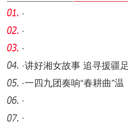
·
·
·
·
讲好湘女故事 追寻援疆足
迹 “天山芙蓉·八千湘女
·
一四九团奏响“春耕曲”温
室大棚育苗忙
·
·