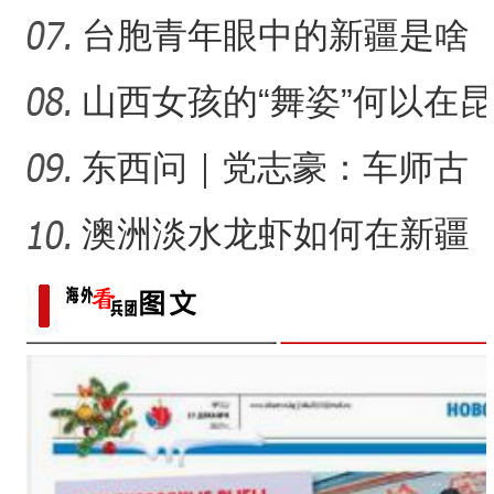
兵团焕发新活力？
台胞青年眼中的新疆是啥
样？
山西女孩的“舞姿”何以在昆
仑山下结硕果？
东西问｜党志豪：车师古
道怎样成为丝绸之路的要
澳洲淡水龙虾如何在新疆
道
沙漠地区“安家”？