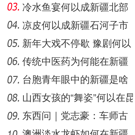
产力的发展？
冷水鱼宴何以成新疆北部
的城市名片？
凉皮何以成新疆石河子市
的味觉记忆？
新年大戏不停歇 豫剧何以
在新疆兵团备受青睐？
传统中医药为何能在新疆
兵团焕发新活力？
台胞青年眼中的新疆是啥
样？
山西女孩的“舞姿”何以在昆
仑山下结硕果？
东西问｜党志豪：车师古
道怎样成为丝绸之路的要
澳洲淡水龙虾如何在新疆