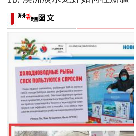
道
沙漠地区“安家”？