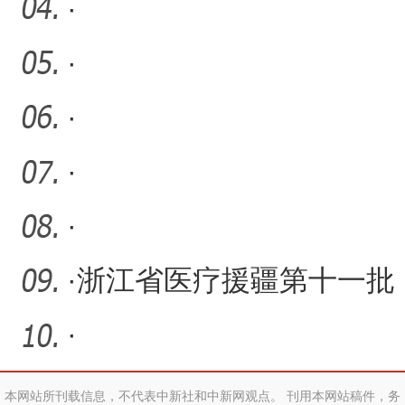
·
·
·
·
·
·
浙江省医疗援疆第十一批
（第一期）专科联盟第一
·
次
本网站所刊载信息，不代表中新社和中新网观点。 刊用本网站稿件，务