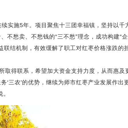
连续实施5年。项目聚焦十三团幸福镇，坚持以千
、不愁卖、不愁钱的“三不愁”理念，成功构建“
”的利益联结机制，有效缓解了职工对红枣价格涨跌的
易所取得联系，希望加大资金支持力度，从而惠及
务‘三农’的优势，继续为师市红枣产业发展作出
说。