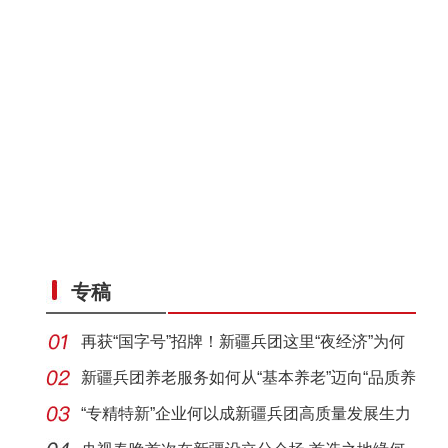
专稿
再获“国字号”招牌！新疆兵团这里“夜经济”为何
。
新疆兵团养老服务如何从“基本养老”迈向“品质养
“专精特新”企业何以成新疆兵团高质量发展生力
忧，