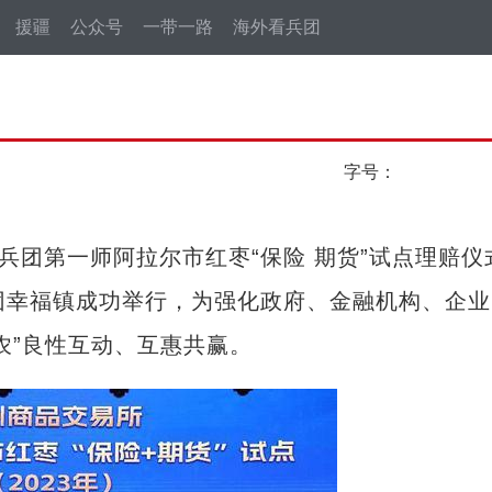
援疆
公众号
一带一路
海外看兵团
字号：
团第一师阿拉尔市红枣“保险 期货”试点理赔仪
三团幸福镇成功举行，为强化政府、金融机构、企业
农”良性互动、互惠共赢。