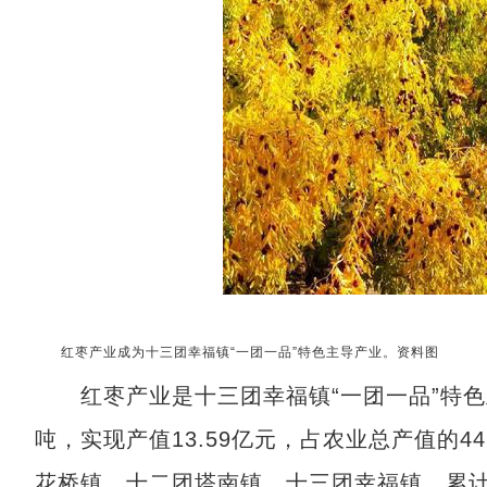
红枣产业成为十三团幸福镇“一团一品”特色主导产业。资料图
红枣产业是十三团幸福镇“一团一品”特色主导
吨，实现产值13.59亿元，占农业总产值的4
花桥镇、十二团塔南镇、十三团幸福镇，累计参