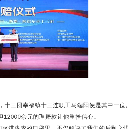
十三团幸福镇十三连职工马端阳便是其中一位
但12000余元的理赔款让他重拾信心。
切落进枣农的口袋里，不仅解决了我们的后顾之