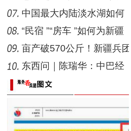
古稀老人为何痴迷字谜创
中国最大内陆淡水湖如何
作
做到“渔旅融合”的?
“民宿 ”“房车 ”如何为新疆
文旅高质量发展增添
亩产破570公斤！新疆兵团
万亩盐碱地当年治理当年
东西问｜陈瑞华：中巴经
高
济走廊如何体现“共商共建