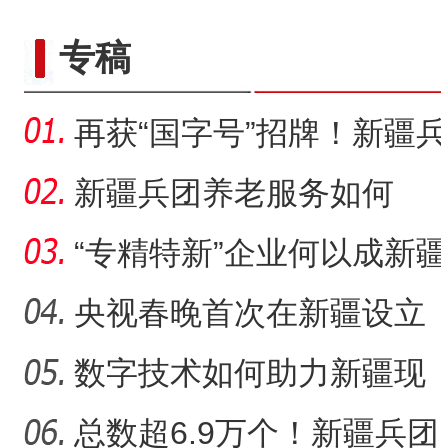
专稿
再获“国字号”招牌！新疆兵
团这里“夜经济”为何
新疆兵团养老服务如何
从“基本养老”迈向“品质养
“专精特新”企业何以成新疆
兵团高质量发展生力军
央视春晚首次在新疆设立
分会场 首选之地缘何花落
数字技术如何助力新疆现
喀
代农业提档升级？
总数超6.9万个！新疆兵团