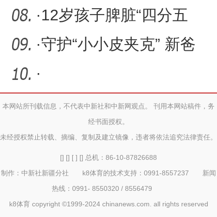
保健市场专项整治
·
12岁孩子脾脏“四分五
裂”台州援疆专家介入手术
·
守护“小小皮夹克” 新爸
保
爸“壕”送4面锦旗传递爱
·
本网站所刊载信息，不代表中新社和中新网观点。 刊用本网站稿件，务
经书面授权。
未经授权禁止转载、摘编、复制及建立镜像，违者将依法追究法律责任。
[] [] [ ] [] 总机：86-10-87826688
制作：中新社新疆分社 k8体育的技术支持：0991-8557237 新闻
热线：0991- 8550320 / 8556479
k8体育 copyright ©1999-2024 chinanews.com. all rights reserved