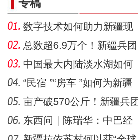
专稿
数字技术如何助力新疆现
代农业提档升级？
总数超6.9万个！新疆兵团
古稀老人为何痴迷字谜创
中国最大内陆淡水湖如何
作
做到“渔旅融合”的?
“民宿 ”“房车 ”如何为新疆
文旅高质量发展增添
亩产破570公斤！新疆兵团
万亩盐碱地当年治理当年
东西问｜陈瑞华：中巴经
高
济走廊如何体现“共商共建
新疆拉依苏村何以获“全球