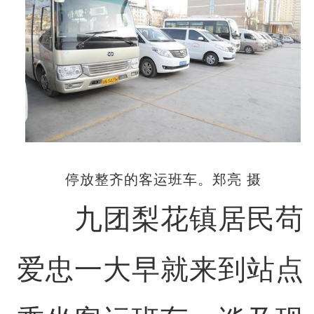
停放整齐的客运班车。郑亮 摄
九团梨花镇居民苟
爱忠一大早就来到站点