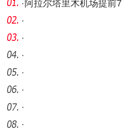
·
阿拉尔塔里木机场提前7
年实现规划年旅客吞吐量
·
30万
·
·
·
·
·
·