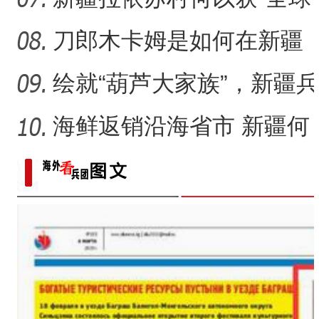
人居环境村落范例”奖？
刀郎木卡姆是如何在新疆
麦盖提县有序传承的？
绘就“葫芦大家族”，新疆兵
团83岁老人为何痴迷烙
海鲜返销沿海省市 新疆何
以成中国的“大漠渔乡”？