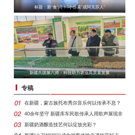
标题：新“食”尚！“小份菜”成阿克苏人“
新疆兵团第六师：科技助力农业高质量发展
“五一”假期，开都河天鹅湾迎客流高峰
专稿
在新疆，蒙古族托布秀尔音乐何以传承不息？
40余年坚守 新疆库车民歌传承人用歌声展现非
遗魅力
新疆奶酒酿造技艺何以绽放光彩？