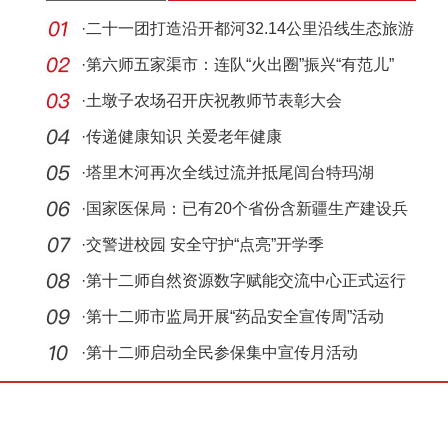
·
二十一团打造沿开都河32.14公里沿线生态旅游
带
·
第六师五家渠市：连队“火出圈”振兴“有范儿”
·
土墩子农场召开庆祝教师节表彰大会
·
传递健康知识 关爱老年健康
·
塔里木河再次全线过流并抵尾闾台特玛湖
·
国家医保局：已有20个省份含新疆生产建设兵
团将辅
·
交警进校园 安全守护“点亮”开学季
·
第十二师自然资源数字赋能交流中心正式运行
·
第十二师市监局开展“药品安全宣传周”活动
·
第十二师启动全民参保集中宣传月活动