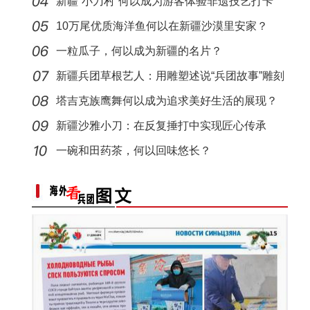
新疆“小刀村”何以成为游客体验非遗技艺打卡
（繁荣兵团·新时代新征程）新疆昆玉：光伏
“阿克苏是个好地方·四季之美”——《走进
地？
10万尾优质海洋鱼何以在新疆沙漠里安家？
一粒瓜子，何以成为新疆的名片？
新疆兵团草根艺人：用雕塑述说“兵团故事”雕刻
别
塔吉克族鹰舞何以成为追求美好生活的展现？
新疆沙雅小刀：在反复捶打中实现匠心传承
一碗和田药茶，何以回味悠长？
香梨——乡村振兴路上的“甜心果”