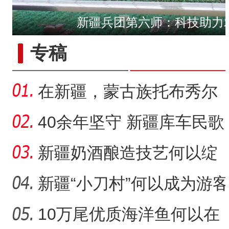
新疆兵团第六师：科技助力
“五一”假期，开都河天鹅
专稿
在新疆，蒙古族托布秀尔
音乐何以传承不息？
40余年坚守 新疆库车民歌
传承人用歌声展现非遗魅
新疆奶酒酿造技艺何以绽
力
放光彩？
新疆“小刀村”何以成为游客
体验非遗技艺打卡地？
10万尾优质海洋鱼何以在