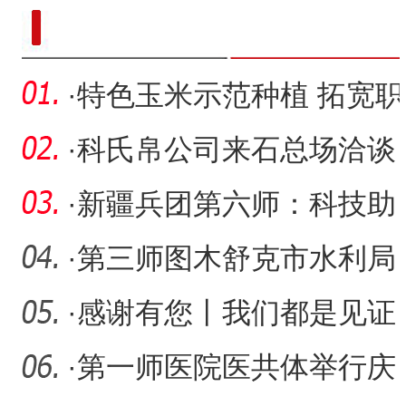
新疆南部红枣采收加工
·
特色玉米示范种植 拓宽职
工致富之路
·
科氏帛公司来石总场洽谈
棉花种质资源合作开发项
·
新疆兵团第六师：科技助
目
力农业高质量发展
·
第三师图木舒克市水利局
开展主题党日活动
·
感谢有您丨我们都是见证
者和受益者
·
第一师医院医共体举行庆