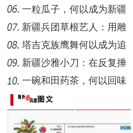
（繁荣兵团·新时代新征程）
“阿克苏是个好地方·四季之
新疆沙漠里安家？
一粒瓜子，何以成为新疆
的名片？
新疆兵团草根艺人：用雕
塑述说“兵团故事”雕刻别
塔吉克族鹰舞何以成为追
求美好生活的展现？
新疆沙雅小刀：在反复捶
打中实现匠心传承
一碗和田药茶，何以回味
悠长？
香梨——乡村振兴路上的