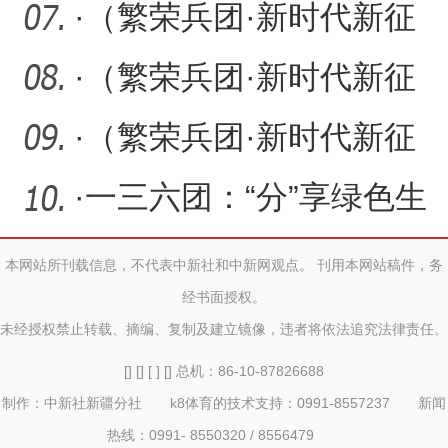
祝第40个教师节暨教学工
·
（繁荣兵团·新时代新征
作
程）新疆兵团：施工现场
·
（繁荣兵团·新时代新征
实
程）可克达拉市的道路命
·
（繁荣兵团·新时代新征
名
程）第四师可克达拉市：
·
一三六团：“分”享绿色生
把
活，“乐”享美丽小拐镇
本网站所刊载信息，不代表中新社和中新网观点。 刊用本网站稿件，务
经书面授权。
未经授权禁止转载、摘编、复制及建立镜像，违者将依法追究法律责任。
[] [] [ ] [] 总机：86-10-87826688
制作：中新社新疆分社 k8体育的技术支持：0991-8557237 新闻
热线：0991- 8550320 / 8556479