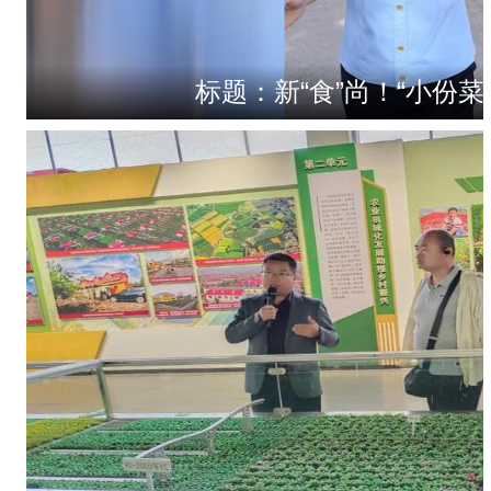
标题：新“食”尚！“小份菜