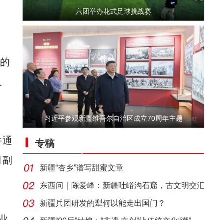
六团举办花式足球挑战赛
的
人
习近平参观新疆维吾尔自治区成立70周年主题
【与你为邻】吉国马戏表演技师：这里的人和
并通
专稿
司副
新疆“杏乡”谱写甜蜜文章
东西问｜陈爱峰：新疆吐峪沟石窟，古文明交汇
见证
新疆兵团研发的犁何以能走出国门？
业