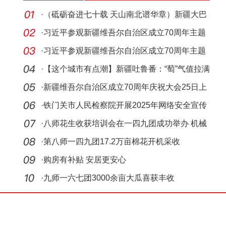
·
（砥砺奋进七十载 天山南北谱华章）新疆大巴
扎的烟
·
习近平参观新疆维吾尔自治区成立70周年主题
成就展
·
习近平参观新疆维吾尔自治区成立70周年主题
成就展
·
【这个城市有点潮】新疆吐鲁番：“萄”气值拉满
极
·
新疆维吾尔自治区成立70周年庆祝大会25日上
午在乌
·
铁门关市人民检察院开展2025年网络安全宣传
周系列
·
八师花生收获培训会在一四九团成功举办 机械
化助力
·
第八师一四九团17.2万亩棉花开机采收
·
购房有补贴 安居更安心
·
九师一六七团3000余亩大瓜喜获丰收