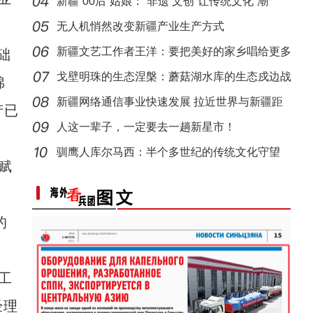
新疆“00后”姑娘：“非遗 文创”让传统文化“潮”
习近平率中央代表团抵达乌鲁木齐出席新疆维
第一师六团西梅进入采摘期
无人机悄然改变新疆产业生产方式
新疆文艺工作者王洋：要把美好的家乡唱给更多
础
人听
戈壁明珠的生态涅槃：蘑菇湖水库的生态戍边战
棉
新疆网络通信事业快速发展 拉近世界与新疆距
产已
离
人这一辈子，一定要去一趟新星市！
驯鹰人库尔马西：半个多世纪的传统文化守望
赋
【这个城市有点潮】新疆吐鲁番：“萄”气值
新疆石河子：打造“空中丝路”现代物流新枢
的
工
经理