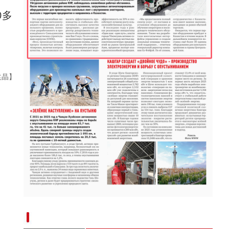
0多
乌鲁木齐街头装扮一新迎接新疆维吾尔自治区
袁晶】
“兵团造”内镶贴片式滴灌带设备出口中亚