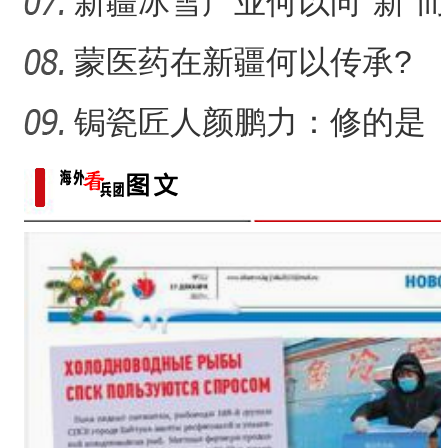
一画乐在其中
新疆冰雪产业何以向“新”而
行？
蒙医药在新疆何以传承?
锔瓷匠人颜鹏力：修的是
瓷，也是“情”