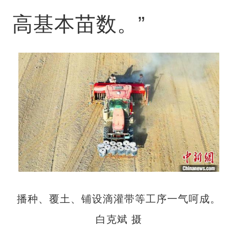
高基本苗数。”
播种、覆土、铺设滴灌带等工序一气呵成。
白克斌 摄