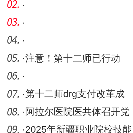
车” 破解民企“急难愁盼
·
·
·
·
注意！第十二师已行动
·
·
第十二师drg支付改革成
效显著 医疗减负提质
·
阿拉尔医院医共体召开党
支部书记抓基层党建工作
·
2025年新疆职业院校技能