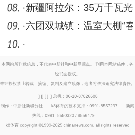
·
新疆阿拉尔：35万千瓦光
伏发电项目加速推进
·
六团双城镇：温室大棚“春
意浓”产业绽放“幸福景
·
本网站所刊载信息，不代表中新社和中新网观点。 刊用本网站稿件，务
经书面授权。
未经授权禁止转载、摘编、复制及建立镜像，违者将依法追究法律责任。
[] [] [ ] [] 总机：86-10-87826688
制作：中新社新疆分社 k8体育的技术支持：0991-8557237 新闻
热线：0991- 8550320 / 8556479
k8体育 copyright ©1999-2025 chinanews.com. all rights reserved