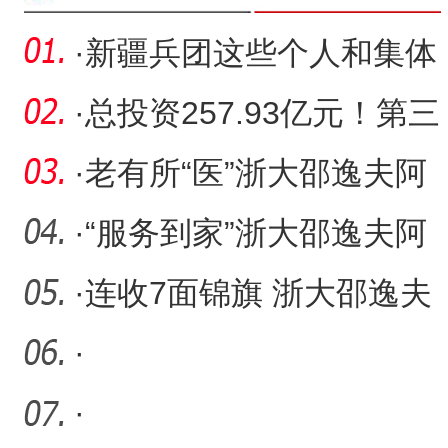
·
新疆兵团这些个人和集体
拟获全国三八红旗手（集
·
总投资257.93亿元！第三
体
师图木舒克市181个重大项
·
老有所“医”浙大邵逸夫阿
目
拉尔医院开展老年友善服
·
“服务到家”浙大邵逸夫阿
拉尔医院开展入户随访活
·
连收7面锦旗 浙大邵逸夫
阿拉尔医院再获患者点赞
·
·