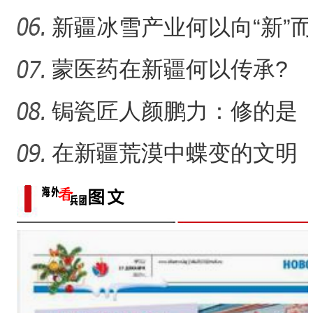
一画乐在其中
新疆冰雪产业何以向“新”而
行？
蒙医药在新疆何以传承?
锔瓷匠人颜鹏力：修的是
瓷，也是“情”
在新疆荒漠中蝶变的文明
村镇