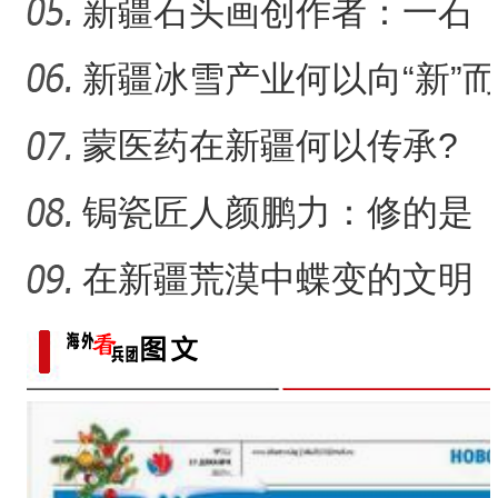
走“新”路
新疆石头画创作者：一石
一画乐在其中
新疆冰雪产业何以向“新”而
行？
蒙医药在新疆何以传承?
锔瓷匠人颜鹏力：修的是
瓷，也是“情”
在新疆荒漠中蝶变的文明
村镇