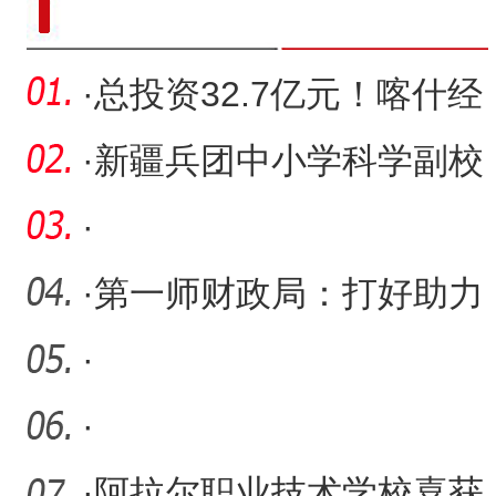
·
总投资32.7亿元！喀什经
开区兵团分区15个项目集
·
新疆兵团中小学科学副校
中
长配备率达100%
·
·
第一师财政局：打好助力
中小企业发展“组合拳”
·
·
·
阿拉尔职业技术学校喜获