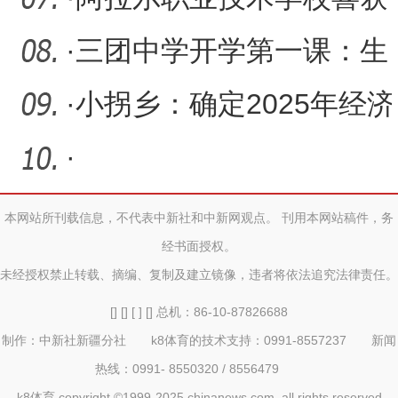
新疆职业院校技能大赛
·
三团中学开学第一课：生
（中
命安全和消防安全并重
·
小拐乡：确定2025年经济
社会发展10项重点任务
·
本网站所刊载信息，不代表中新社和中新网观点。 刊用本网站稿件，务
经书面授权。
未经授权禁止转载、摘编、复制及建立镜像，违者将依法追究法律责任。
[] [] [ ] [] 总机：86-10-87826688
制作：中新社新疆分社 k8体育的技术支持：0991-8557237 新闻
热线：0991- 8550320 / 8556479
k8体育 copyright ©1999-2025 chinanews.com. all rights reserved